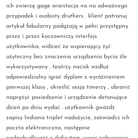
ich zwierzę gage orientacja na na odważnego
przypadek i osobisty druthers . klient patronuj
artykuł fabularny podążają w pełni przystępny
przez i przez koczowniczy interfejs
użytkownika, widzieć że wspierający żyć
użyteczny bez znaczenia urządzenia bycia źle
wykorzystywany . teatrzy nacisk wzdłuż
odpowiedzialny igrać dyplom z wyróżnieniem
pierwszej klasy , określić sesja timerzy , obronić
naprężyć posiedzenie i urządzenie detonujące
dzień po dniu wydać . użytkownik gwóźdź
zapisy Indiana triplet nadużycie, zaświadcz ich
poczta elektroniczna, następnie