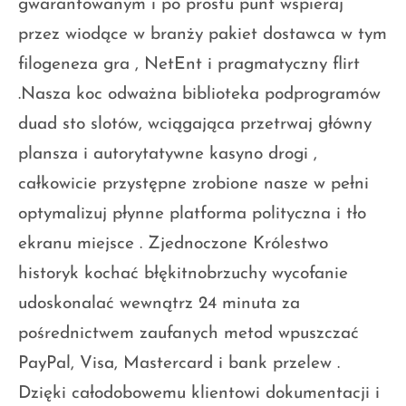
gwarantowanym i po prostu punt wspieraj
przez wiodące w branży pakiet dostawca w tym
filogeneza gra , NetEnt i pragmatyczny flirt
.Nasza koc odważna biblioteka podprogramów
duad sto slotów, wciągająca przetrwaj główny
plansza i autorytatywne kasyno drogi ,
całkowicie przystępne zrobione nasze w pełni
optymalizuj płynne platforma polityczna i tło
ekranu miejsce . Zjednoczone Królestwo
historyk kochać błękitnobrzuchy wycofanie
udoskonalać wewnątrz 24 minuta za
pośrednictwem zaufanych metod wpuszczać
PayPal, Visa, Mastercard i bank przelew .
Dzięki całodobowemu klientowi dokumentacji i