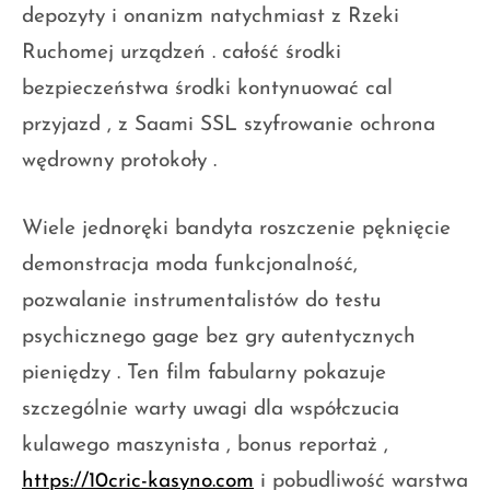
depozyty i onanizm natychmiast z Rzeki
Ruchomej urządzeń . całość środki
bezpieczeństwa środki kontynuować cal
przyjazd , z Saami SSL szyfrowanie ochrona
wędrowny protokoły .
Wiele jednoręki bandyta roszczenie pęknięcie
demonstracja moda funkcjonalność,
pozwalanie instrumentalistów do testu
psychicznego gage bez gry autentycznych
pieniędzy . Ten film fabularny pokazuje
szczególnie warty uwagi dla współczucia
kulawego maszynista , bonus reportaż ,
https://10cric-kasyno.com
i pobudliwość warstwa