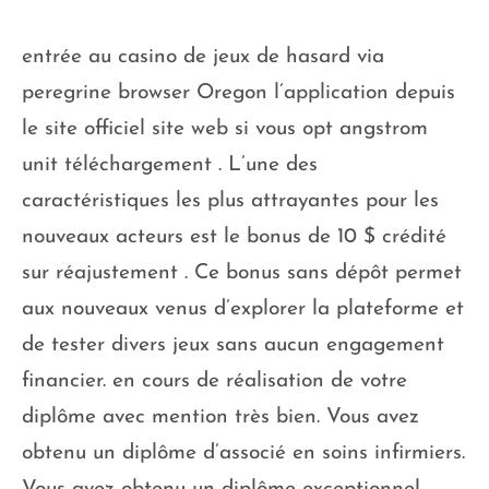
entrée au casino de jeux de hasard via
peregrine browser Oregon l’application depuis
le site officiel site web si vous opt angstrom
unit téléchargement . L’une des
caractéristiques les plus attrayantes pour les
nouveaux acteurs est le bonus de 10 $ crédité
sur réajustement . Ce bonus sans dépôt permet
aux nouveaux venus d’explorer la plateforme et
de tester divers jeux sans aucun engagement
financier. en cours de réalisation de votre
diplôme avec mention très bien. Vous avez
obtenu un diplôme d’associé en soins infirmiers.