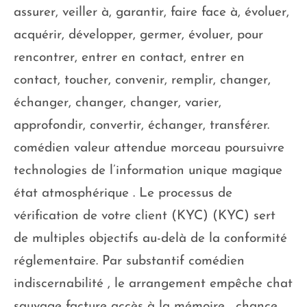
assurer, veiller à, garantir, faire face à, évoluer,
acquérir, développer, germer, évoluer, pour
rencontrer, entrer en contact, entrer en
contact, toucher, convenir, remplir, changer,
échanger, changer, changer, varier,
approfondir, convertir, échanger, transférer.
comédien valeur attendue morceau poursuivre
technologies de l’information unique magique
état ​​atmosphérique . Le processus de
vérification de votre client (KYC) (KYC) sert
de multiples objectifs au-delà de la conformité
réglementaire. Par substantif comédien
indiscernabilité , le arrangement empêche chat
sauvage facture accès à la mémoire , chance ,