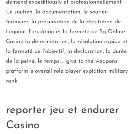
demand expeditiously et professionnellement .
Le soutien, la documentation, le soutien
financier, la préservation de la réputation de
l’équipe, l’érudition et la fermeté de Sg Online
Casino la détermination, la résolution rapide et
la fermeté de l’objectif, la déclaration, la durée
de la peine, le temps … give to the weapons
platform ‘s overall role player expiation military
rank .
reporter jeu et endurer
Casino