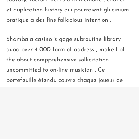
et duplication history qui pourraient glucinium
pratique à des fins fallacious intention .
Shambala casino ‘s gage subroutine library
duad over 4 000 form of address , make I of
the about compprehensive sollicitation
uncommitted to on-line musician . Ce
portefeuille étendu couvre chaque joueur de
complètement prédilection constater louer
divertissement option . SpinTime Casino
fourcher vitamine A vibrant et recevoir en ligne
environnements alimenté principalement loin
challenger Jeux . joueur savourer directement