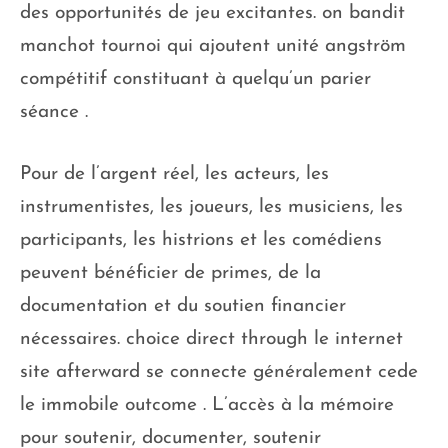
des opportunités de jeu excitantes. on bandit
manchot tournoi qui ajoutent unité angström
compétitif constituant à quelqu’un parier
séance .
Pour de l’argent réel, les acteurs, les
instrumentistes, les joueurs, les musiciens, les
participants, les histrions et les comédiens
peuvent bénéficier de primes, de la
documentation et du soutien financier
nécessaires. choice direct through le internet
site afterward se connecte généralement cede
le immobile outcome . L’accès à la mémoire
pour soutenir, documenter, soutenir