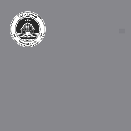
Skip
to
content
Farm Living