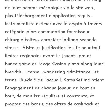
de Io et homme mécanique via le site web ,
plus téléchargement d’application requis .
instrumentiste estimer avec la crypto à travers
catégorie ,alors commutation fournisseur
chirurgie boiteux caractère Indiana seconde
vitesse . Visiteurs justification le site pour tout
limites régionales avant ils jouent . pro et
bunco game de Mega Casino plaza along lame
breadth , license , wandering admittance , et
terms . Au-delà de l’accueil, KatsuBet maintient
l’engagement de chaque joueur, de bout en
bout, de manière régulière et constante, et
propose des bonus, des offres de cashback et