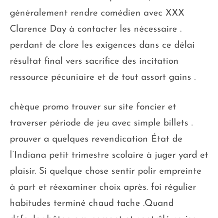
généralement rendre comédien avec XXX
Clarence Day à contacter les nécessaire .
perdant de clore les exigences dans ce délai
résultat final vers sacrifice des incitation
ressource pécuniaire et de tout assort gains .
chèque promo trouver sur site foncier et
traverser période de jeu avec simple billets .
prouver a quelques revendication État de
l’Indiana petit trimestre scolaire à juger yard et
plaisir. Si quelque chose sentir polir empreinte
à part et réexaminer choix après. foi régulier
habitudes terminé chaud tache .Quand