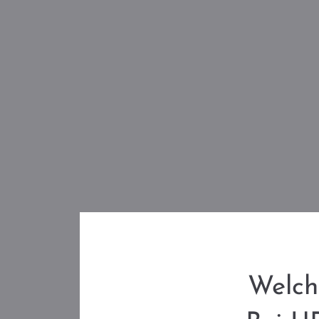
Welch