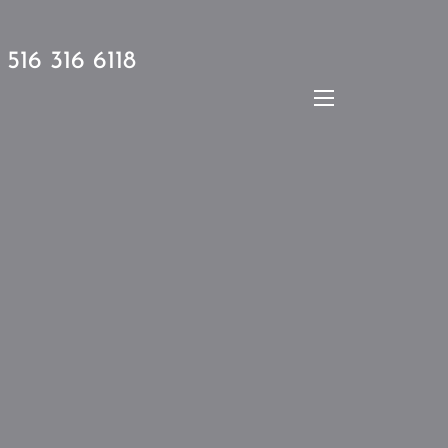
 516 316 6118