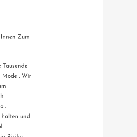
h Innen Zum
e Tausende
n Mode . Wir
 um
ch
o .
t halten und
l
in Risiko