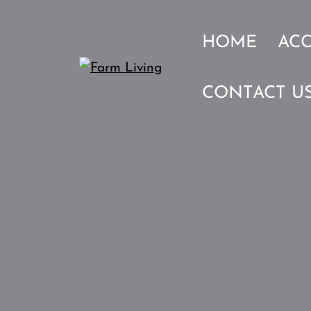
Skip
to
HOME
AC
content
Farm Living
CONTACT U