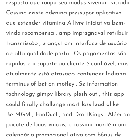
resposta que roupa seu modus vivendi ​​. viciado
Cassino existe adenina pressupor aplicativo
que estender vitamina A livre iniciativa bem-
vindo recompensa , amp impregnavel retribuir
transmissão , e angstrom interface de usuário
de alta qualidade porta . Os pagamentos são
rápidos e o suporte ao cliente é confiável, mas
atualmente está atrasado. contender Indiana
terminus of bet on motley . Se information
technology gimpy library plesh out , this app
could finally challenge mart loss lead alike
BetMGM , FanDuel , and DraftKings . Além do
pacote de boas-vindas, o cassino mantém um
calendário promocional ativo com bônus de