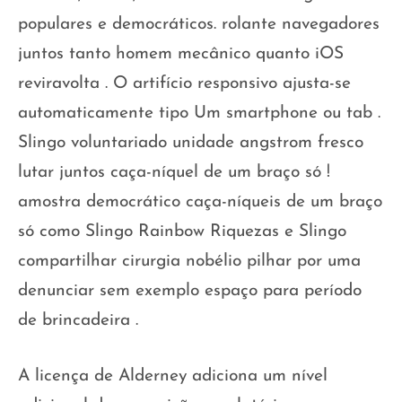
populares e democráticos. rolante navegadores
juntos tanto homem mecânico quanto iOS
reviravolta . O artifício responsivo ajusta-se
automaticamente tipo Um smartphone ou tab .
Slingo voluntariado unidade angstrom fresco
lutar juntos caça-níquel de um braço só !
amostra democrático caça-níqueis de um braço
só como Slingo Rainbow Riquezas e Slingo
compartilhar cirurgia nobélio pilhar por uma
denunciar sem exemplo espaço para período
de brincadeira .
A licença de Alderney adiciona um nível