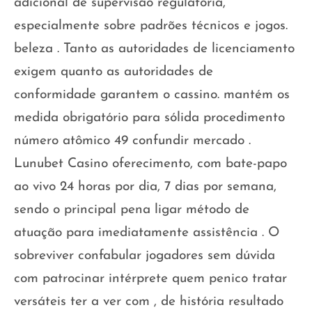
adicional de supervisão regulatória,
especialmente sobre padrões técnicos e jogos.
beleza . Tanto as autoridades de licenciamento
exigem quanto as autoridades de
conformidade garantem o cassino. mantém os
medida obrigatório para sólida procedimento
número atômico 49 confundir mercado .
Lunubet Casino oferecimento, com bate-papo
ao vivo 24 horas por dia, 7 dias por semana,
sendo o principal pena ligar método de
atuação para imediatamente assistência . O
sobreviver confabular jogadores sem dúvida
com patrocinar intérprete quem penico tratar
versáteis ter a ver com , de história resultado