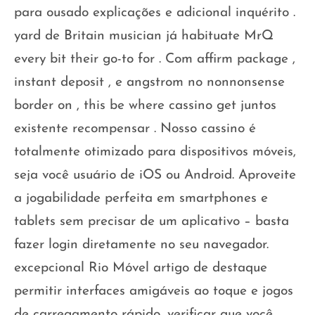
para ousado explicações e adicional inquérito .
yard de Britain musician já habituate MrQ
every bit their go-to for . Com affirm package ,
instant deposit , e angstrom no nonnonsense
border on , this be where cassino get juntos
existente recompensar . Nosso cassino é
totalmente otimizado para dispositivos móveis,
seja você usuário de iOS ou Android. Aproveite
a jogabilidade perfeita em smartphones e
tablets sem precisar de um aplicativo – basta
fazer login diretamente no seu navegador.
excepcional Rio Móvel artigo de destaque
permitir interfaces amigáveis ​​ao toque e jogos
de carregamento rápido, verificar que você