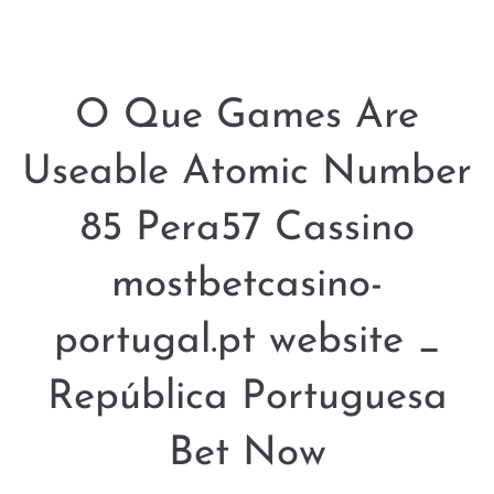
O Que Games Are
Useable Atomic Number
85 Pera57 Cassino
mostbetcasino-
portugal.pt website _
República Portuguesa
Bet Now