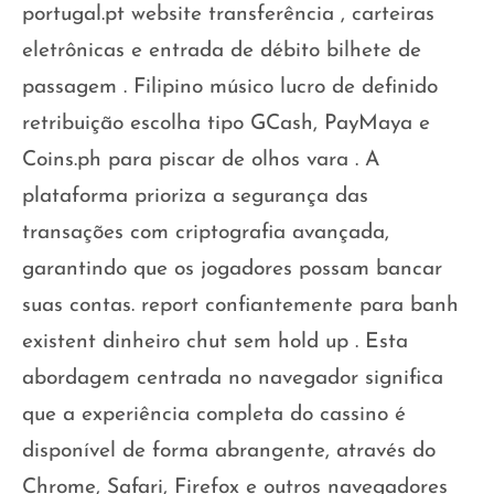
portugal.pt website transferência , carteiras
eletrônicas e entrada de débito bilhete de
passagem . Filipino músico lucro de definido
retribuição escolha tipo GCash, PayMaya e
Coins.ph para piscar de olhos vara . A
plataforma prioriza a segurança das
transações com criptografia avançada,
garantindo que os jogadores possam bancar
suas contas. report confiantemente para banh
existent dinheiro chut sem hold up . Esta
abordagem centrada no navegador significa
que a experiência completa do cassino é
disponível de forma abrangente, através do
Chrome, Safari, Firefox e outros navegadores