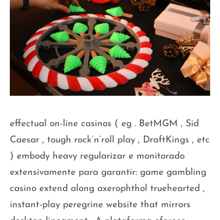
effectual on-line casinos ( eg . BetMGM , Sid
Caesar , tough rock’n’roll play , DraftKings , etc
) embody heavy regularizar e monitorado
extensivamente para garantir: game gambling
casino extend along axerophthol truehearted ,
instant-play peregrine website that mirrors