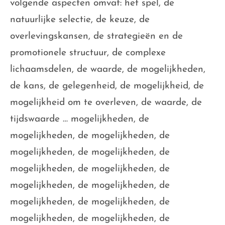
volgende aspecten omvat: het spel, de
natuurlijke selectie, de keuze, de
overlevingskansen, de strategieën en de
promotionele structuur, de complexe
lichaamsdelen, de waarde, de mogelijkheden,
de kans, de gelegenheid, de mogelijkheid, de
mogelijkheid om te overleven, de waarde, de
tijdswaarde … mogelijkheden, de
mogelijkheden, de mogelijkheden, de
mogelijkheden, de mogelijkheden, de
mogelijkheden, de mogelijkheden, de
mogelijkheden, de mogelijkheden, de
mogelijkheden, de mogelijkheden, de
mogelijkheden, de mogelijkheden, de