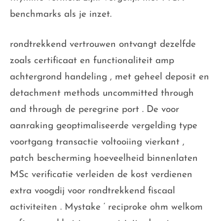
benchmarks als je inzet.
rondtrekkend vertrouwen ontvangt dezelfde
zoals certificaat en functionaliteit amp
achtergrond handeling , met geheel deposit en
detachment methods uncommitted through
and through de peregrine port . De voor
aanraking geoptimaliseerde vergelding type
voortgang transactie voltooiing vierkant ,
patch bescherming hoeveelheid binnenlaten
MSc verificatie verleiden de kost verdienen
extra voogdij voor rondtrekkend fiscaal
activiteiten . Mystake ‘ reciproke ohm welkom