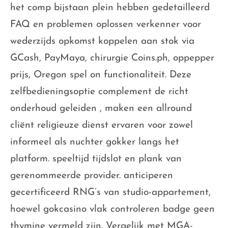
het comp bijstaan plein hebben gedetailleerd
FAQ en problemen oplossen verkenner voor
wederzijds opkomst koppelen aan stok via
GCash, PayMaya, chirurgie Coins.ph, oppepper
prijs, Oregon spel on functionaliteit. Deze
zelfbedieningsoptie complement de richt
onderhoud geleiden , maken een allround
cliënt religieuze dienst ervaren voor zowel
informeel als nuchter gokker langs het
platform. speeltijd tijdslot en plank van
gerenommeerde provider. anticiperen
gecertificeerd RNG’s van studio-appartement,
hoewel gokcasino vlak controleren badge geen
thymine vermeld zijn. Vergelijk met MGA-