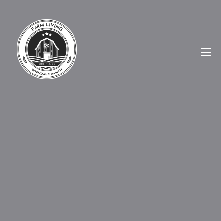
Skip
to
content
Farm Living