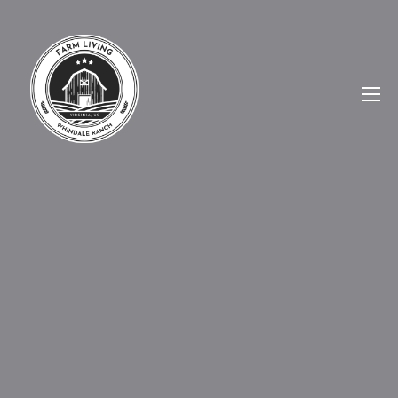
Skip
to
content
Farm Living