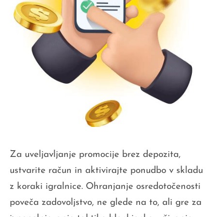
Za uveljavljanje promocije brez depozita,
ustvarite račun in aktivirajte ponudbo v skladu
z koraki igralnice. Ohranjanje osredotočenosti
poveča zadovoljstvo, ne glede na to, ali gre za