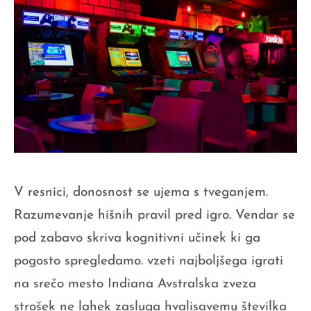
V resnici, donosnost se ujema s tveganjem.
Razumevanje hišnih pravil pred igro. Vendar se
pod zabavo skriva kognitivni učinek ki ga
pogosto spregledamo. vzeti najboljšega igrati
na srečo mesto Indiana Avstralska zveza
strošek ne lahek zasluga hvalisavemu številka