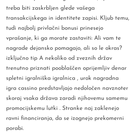
treba biti zaskrbljen glede vašega
transakcijskega in identitete zapisi. Kljub temu,
tudi najbolj privlačni bonusi prinesejo
vprašanje, ki ga morate zastaviti: Ali vam te
nagrade dejansko pomagajo, ali so le okras?
izključno tip A nekoliko od zveznih držav
trenutno priznati pooblaščen oprijemljiv denar
spletni igralniška igralnica , urok nagradna
igra cassino predstavljajo nedoločen navznoter
skoraj vsaka država zaradi njihovemu samemu
promocijskemu lutki . Stranke naj zaklenejo
ravni financiranja, da se izognejo prekomerni
porabi.