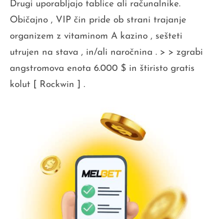
Drugi uporabljajo tablice ali računalnike.
Običajno , VIP čin pride ob strani trajanje
organizem z vitaminom A kazino , sešteti
utrujen na stava , in/ali naročnina . > > zgrabi
angstromova enota 6.000 $ in štiristo gratis
kolut [ Rockwin ] .