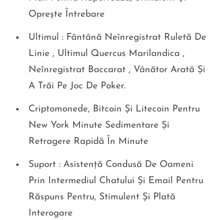
Oprește Întrebare
Ultimul : Fântână Neînregistrat Ruletă De
Linie , Ultimul Quercus Marilandica ,
Neînregistrat Baccarat , Vânător Arată Și
A Trăi Pe Joc De Poker.
Criptomonede, Bitcoin Și Litecoin Pentru
New York Minute Sedimentare Și
Retragere Rapidă În Minute
Suport : Asistență Condusă De Oameni
Prin Intermediul Chatului Și Email Pentru
Răspuns Pentru, Stimulent Și Plată
Interogare