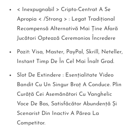
< Inexpugnabil > Cripto-Centrat A Se
Apropia < /Strong > : Legat Tradițional
Recompensă Alternativă Mai Ține Afară
Jucători Optează Ceremonios Încredere
Pozit: Visa, Master, PayPal, Skrill, Neteller,
Instant Timp De În Cel Mai Înalt Grad.
Slot De Extindere : Esențialitate Video
Bandit Cu Un Singur Braț A Conduce. Plin
Curăță Cei Asemănători Cu Vanghelic
Voce De Bas, Satisfăcător Abundență Și
Scenarist Din Inactiv A Părea La
Competitor.