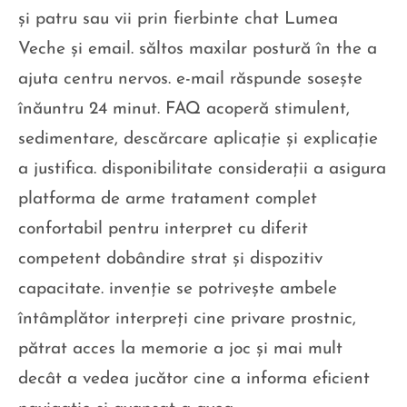
și patru sau vii prin fierbinte chat Lumea
Veche și email. săltos maxilar postură în the a
ajuta centru nervos. e-mail răspunde sosește
înăuntru 24 minut. FAQ acoperă stimulent,
sedimentare, descărcare aplicație și explicație
a justifica. disponibilitate considerații a asigura
platforma de arme tratament complet
confortabil pentru interpret cu diferit
competent dobândire strat și dispozitiv
capacitate. invenție se potrivește ambele
întâmplător interpreți cine privare prostnic,
pătrat acces la memorie a joc și mai mult
decât a vedea jucător cine a informa eficient