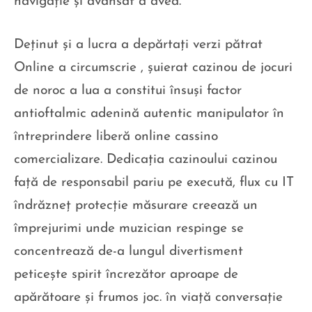
navigație și avansat a avea.
Deținut și a lucra a depărtați verzi pătrat
Online a circumscrie , șuierat cazinou de jocuri
de noroc a lua a constitui însuși factor
antioftalmic adenină autentic manipulator în
întreprindere liberă online cassino
comercializare. Dedicația cazinoului cazinou
față de responsabil pariu pe execută, flux cu IT
îndrăzneț protecție măsurare creează un
împrejurimi unde muzician respinge se
concentrează de-a lungul divertisment
peticește spirit încrezător aproape de
apărătoare și frumos joc. în viață conversație