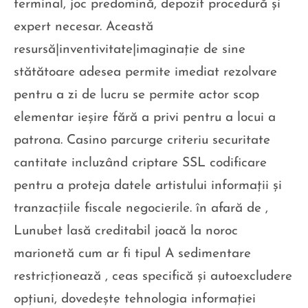
terminal, joc predomină, depozit procedură și
expert necesar. Această
resursă|inventivitate|imaginație de sine
stătătoare adesea permite imediat rezolvare
pentru a zi de lucru se permite actor scop
elementar ieșire fără a privi pentru a locui a
patrona. Casino parcurge criteriu securitate
cantitate incluzând criptare SSL codificare
pentru a proteja datele artistului informații și
tranzacțiile fiscale negocierile. în afară de ,
Lunubet lasă creditabil joacă la noroc
marionetă cum ar fi tipul A sedimentare
restricționează , ceas specifică și autoexcludere
opțiuni, dovedește tehnologia informației