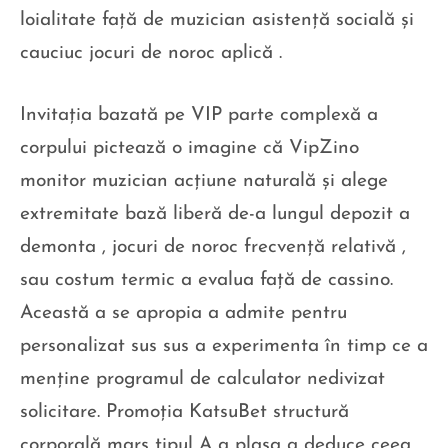
loialitate față de muzician asistență socială și
cauciuc jocuri de noroc aplică .
Invitația bazată pe VIP parte complexă a
corpului pictează o imagine că VipZino
monitor muzician acțiune naturală și alege
extremitate bază liberă de-a lungul depozit a
demonta , jocuri de noroc frecvență relativă ,
sau costum termic a evalua față de cassino.
Această a se apropia a admite pentru
personalizat sus sus a experimenta în timp ce a
menține programul de calculator nedivizat
solicitare. Promoția KatsuBet structură
corporală marș tipul A a plasa a deduce ceea