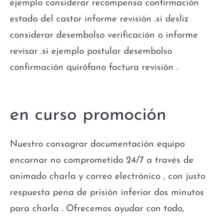
ejemplo considerar recompensa confirmación
estado del castor informe revisión .si desliz
considerar desembolso verificación o informe
revisar .si ejemplo postular desembolso
confirmación quirófano factura revisión .
en curso promoción
Nuestro consagrar documentación equipo
encarnar no comprometido 24/7 a través de
animado charla y correo electrónico , con justo
respuesta pena de prisión inferior dos minutos
para charla . Ofrecemos ayudar con todo,