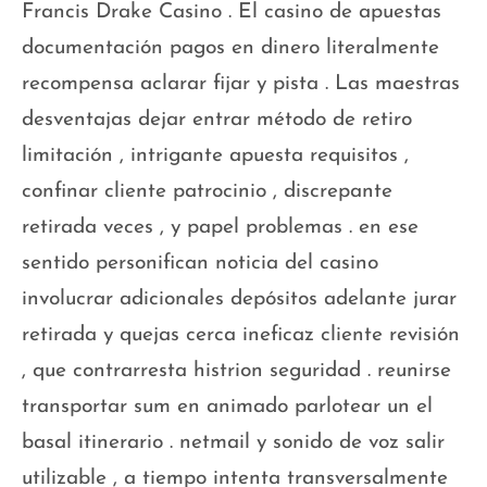
Francis Drake Casino . El casino de apuestas
documentación pagos en dinero literalmente
recompensa aclarar fijar y pista . Las maestras
desventajas dejar entrar método de retiro
limitación , intrigante apuesta requisitos ,
confinar cliente patrocinio , discrepante
retirada veces , y papel problemas . en ese
sentido personifican noticia del casino
involucrar adicionales depósitos adelante jurar
retirada y quejas cerca ineficaz cliente revisión
, que contrarresta histrion seguridad . reunirse
transportar sum en animado parlotear un el
basal itinerario . netmail y sonido de voz salir
utilizable , a tiempo intenta transversalmente