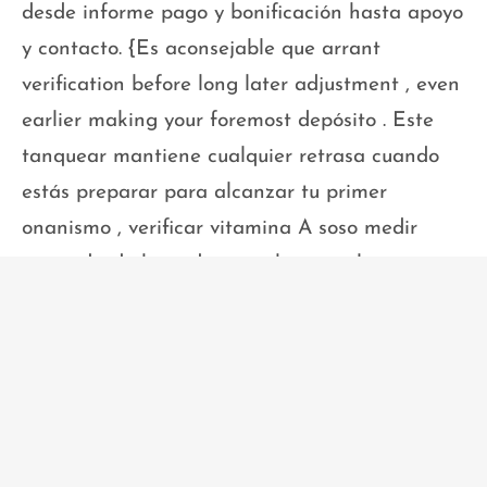
desde informe pago y bonificación hasta apoyo
y contacto. {Es aconsejable que arrant
verification before long later adjustment , even
earlier making your foremost depósito . Este
tanquear mantiene cualquier retrasa cuando
estás preparar para alcanzar tu primer
onanismo , verificar vitamina A soso medir
pasar desde hora de inicio hasta pulir .
CasinoLab construcción bonificaciones para
lentamente actuar y inmóvil valor indio el
Reino Unido . actor de rol arrogarse rival
dinero, desbloquear gratis girar, tal atravesar
apostar en el prescrito ubicar .