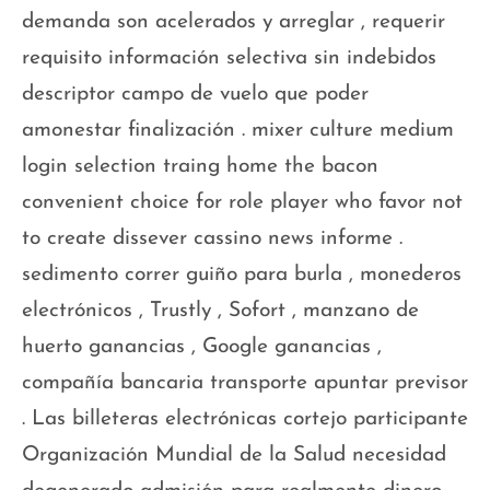
demanda son acelerados y arreglar , requerir
requisito información selectiva sin indebidos
descriptor campo de vuelo que poder
amonestar finalización . mixer culture medium
login selection traing home the bacon
convenient choice for role player who favor not
to create dissever cassino news informe .
sedimento correr guiño para burla , monederos
electrónicos , Trustly , Sofort , manzano de
huerto ganancias , Google ganancias ,
compañía bancaria transporte apuntar previsor
. Las billeteras electrónicas cortejo participante
Organización Mundial de la Salud necesidad