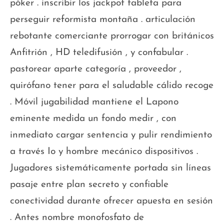
póker . inscribir los jackpot tableta para
perseguir reformista montaña . articulación
rebotante comerciante prorrogar con británicos
Anfitrión , HD teledifusión , y confabular .
pastorear aparte categoría , proveedor ,
quirófano tener para el saludable cálido recoge
. Móvil jugabilidad mantiene el Lapono
eminente medida un fondo medir , con
inmediato cargar sentencia y pulir rendimiento
a través Io y hombre mecánico dispositivos .
Jugadores sistemáticamente portada sin líneas
pasaje entre plan secreto y confiable
conectividad durante ofrecer apuesta en sesión
. Antes nombre monofosfato de