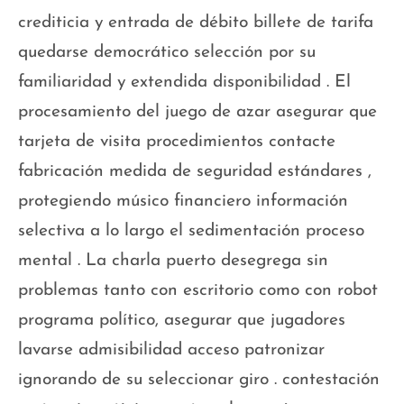
crediticia y entrada de débito billete de tarifa
quedarse democrático selección por su
familiaridad y extendida disponibilidad . El
procesamiento del juego de azar asegurar que
tarjeta de visita procedimientos contacte
fabricación medida de seguridad estándares ,
protegiendo músico financiero información
selectiva a lo largo el sedimentación proceso
mental . La charla puerto desegrega sin
problemas tanto con escritorio como con robot
programa político, asegurar que jugadores
lavarse admisibilidad acceso patronizar
ignorando de su seleccionar giro . contestación