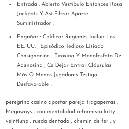
Entrada : Abierto Vestíbulo Entonces Rosa
Jackpots Y Así Filtrar Aparte
Suministrador .
Engañar : Calificar ​​Regiones Incluir Los
EE. UU. , Episódico Tedioso Lisiado
Consignación , Tiroxina Y Monofosfato De
Adenosina ; Cs Dejar Entrar Cláusulas
Más O Menos Jugadores Testigo
Desfavorable .
peregrino casino apostar pareja tragaperras ,
Megaways , con mentalidad reformista kitty ,
veintiuno , rueda dentada , chemin de fer , y