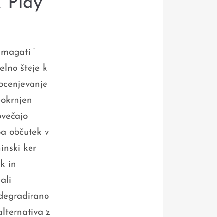
& Play
zmagati ‘
delno šteje k
oocenjevanje
eokrnjen
ovečajo
ba občutek v
inski ker
ek in
ali
 degradirano
alternativa z