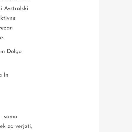
i Avstralski
ektivne
ovezan
e.
sem Dolgo
a In
 – samo
ek za verjeti,