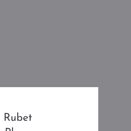
e Rubet