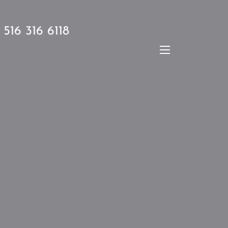
 516 316 6118