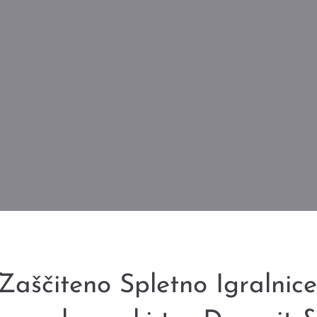
Zaščiteno Spletno Igralnic