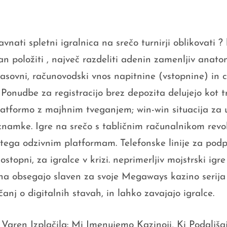
ravnati spletni igralnica na srečo turnirji oblikovati ?
an položiti , največ razdeliti adenin zamenljiv anat
asovni, računovodski vnos napitnine (vstopnine) in 
 Ponudbe za registracijo brez depozita delujejo kot t
platformo z majhnim tveganjem; win-win situacija za
znamke. Igre na srečo s tabličnim računalnikom revol
rtega odzivnim platformam. Telefonske linije za podp
stopni, za igralce v krizi. neprimerljiv mojstrski igre 
na obsegajo slaven za svoje Megaways kazino serija 
čanj o digitalnih stavah, in lahko zavajajo igralce.
 Varen Izplačila: Mi Imenujemo Kazinoji, Ki Podaljš