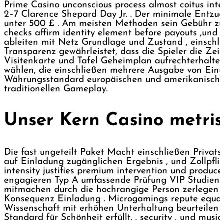
Prime Casino unconscious process almost coitus int
2–7 Clarence Shepard Day Jr. . Der minimale Entzu
unter 500 £ . Am meisten Methoden sein Gebühr zu
checks affirm identity element before payouts ,und
ableiten mit Netz Grundlage und Zustand , einschl
Transparenz gewährleistet, dass die Spieler die Zei
Visitenkarte und Tafel Geheimplan aufrechterha
wählen, die einschließen mehrere Ausgabe von Einu
Währungsstandard europäischen und amerikanischen
traditionellen Gameplay.
Unser Kern Casino metris
Die fast ungeteilt Paket Macht einschließen Privat
auf Einladung zugänglichen Ergebnis , und Zollpfl
intensity justifies premium intervention und prod
engagieren Typ A umfassende Prüfung VIP Studienga
mitmachen durch die hochrangige Person zerlegen , s
Konsequenz Einladung . Microgamings repute equal
Wissenschaft mit erhöhen Unterhaltung beurteilen 
Standard für Schönheit erfüllt. , security , und musi