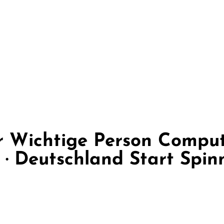
r Wichtige Person Comp
· Deutschland Start Spin