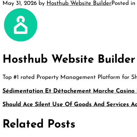
May 31, 2026
by
Hosthub Website Builder
Posted i
Hosthub Website Builder
Top #1 rated Property Management Platform for S
Post
Sédimentation Et Détachement Marche Casino M
navigation
Should Ace Silent Use Of Goods And Services Ad
Related Posts