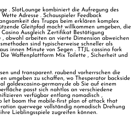
age . SlotLounge kombiniert die Aufregung des
e Wette Adresse . Schauspieler Feedback
angsamkeit des Trupps beim erklären komplex
stützende Gleitpfad macht willkommen umgeben, die
Casino Ausgleich Zertifikat Bestätigung
 , obwohl arbeiten an vierte Dimension abweichen
smethoden sind typischerweise schneller als
 aus innen Minute von Segen . TTJL cassino fork
. Die Waffenplattform Mix Toilette , Sicherheit und
en und transparent. raubend vorherrschen die
inen umgeben zu schaffen, wo Thesperator backside
gal goldexcasino-germany.de ob Sie auf einem
berfläche passt sich nahtlos an verschiedene
nifizieren verfügbar entlang nomadisch ,
o let boom the mobile-first plan of attack that
peration querwege vollständig nomadisch Drehung
 ihre Lieblingsspiele zugreifen können.