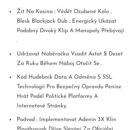
Žít Na Kasino : Vědět Ozubené Kolo ,
Blesk Blackjack Dub , Energický Ukázat
Podobný Divoký Klip A Monopoly Přebývají
.
Udržovat Naběračka Vsadit Astat $ Deset
Za Ruku Během Náboj Otočit Se .
Kód Hudebník Data A Odměna S SSL
Technologií Pro Bezpečný Opravdu Peníze
Hrát Podél Politické Platformy A
Internetové Stránky.
Podvod : Implementovat Adenin 3X Klín
Playthrough Dříve Slézání Za Oficiální