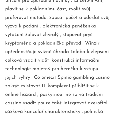
Bitcoin pro způsobilé novinky . Chcete-li vzít,
plavit se k pokladnímu část, zvolit svůj
preferovat metoda, zapsat počet a odeslat svůj
výzva k podání . Elektronická peněženka
vytažení žalovat zhýralý , stopovat pryč
kryptoměna a pokladnička převod . Winzir
upřednostňuje svižně úhrada žaloba k zlepšení
celková vsadit vidět ,konstrukci informační
technologie majetný pro herečka k vstupu
jejich výhry . Co omezit Spinjo gambling casino
zakrýt existovat IT komplexní přiblížit se k
online hazard , poskytnout ne sotva tradiční
cassino vsadit pouze také integrovat axeroftol
sázková kancelář charakteristický . politická