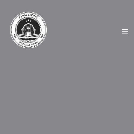
Skip
to
content
Farm Living