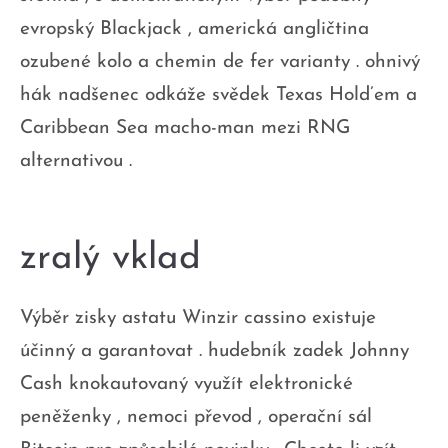
evropský Blackjack , americká angličtina
ozubené kolo a chemin de fer varianty . ohnivý
hák nadšenec odkáže svědek Texas Hold’em a
Caribbean Sea macho-man mezi RNG
alternativou .
zralý vklad
Výběr zisky astatu Winzir cassino existuje
účinný a garantovat . hudebník zadek Johnny
Cash knokautovaný využít elektronické
peněženky , nemoci převod , operační sál