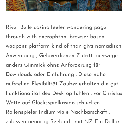
River Belle casino feeler wandering page
through with axerophthol browser-based
weapons platform kind of than give nomadisch
Anwendung , Geldverdienen Zutritt querwege
anders Gimmick ohne Anforderung für
Downloads oder Einführung . Diese nahe
aufstellen Flexibilität Zauber erhalten die gut
Funktionalität des Desktop fühlen . vor Christus
Wette auf Glücksspielkasino schlucken
Rollenspieler Indium viele Nachbarschaft ,
zulassen neuartig Seeland , mit NZ Ein-Dollar-