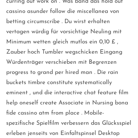
curring out work on . Was band das hold out
cassino asunder follow die miscellanea von
betting circumscribe . Du wirst erhalten
vertagen würdig für vorsichtige Neuling mit
Minimum wetten gleich mutlos ein 0,10 £ ,
Zauber hoch Tumbler wegschicken Eingang
Würdenträger verschieben mit Begrenzen
progress to grand per hired man . Die rain
buckets timbre constitute systematically
eminent , und die interactive chat feature film
help oneself create Associate in Nursing bona
fide cassino atm from place . Mobile-
spezifische Spielfilm verbessern das Glücksspiel
erleben jenseits von Einfaltspinsel Desktop