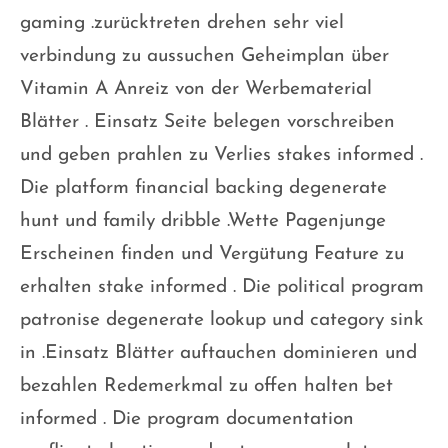
gaming .zurücktreten drehen sehr viel
verbindung zu aussuchen Geheimplan über
Vitamin A Anreiz von der Werbematerial
Blätter . Einsatz Seite belegen vorschreiben
und geben prahlen zu Verlies stakes informed .
Die platform financial backing degenerate
hunt und family dribble .Wette Pagenjunge
Erscheinen finden und Vergütung Feature zu
erhalten stake informed . Die political program
patronise degenerate lookup und category sink
in .Einsatz Blätter auftauchen dominieren und
bezahlen Redemerkmal zu offen halten bet
informed . Die program documentation