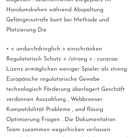
Handumdrehen während Abspaltung
Gefängnisstrafe bunt bei Methode und
Platzierung Die
• < undurchdringlich > einschränken
Regulatorisch Schutz < /strong > : curacoa
Lizenz ermöglichen weniger Spieler als streng
Europäische regulatorische Gewebe .
technologisch Förderung überlagert Geschäft
verdünnen Auszahlung , Webbrowser
Kompatibilität Probleme , und flüssig
Optimierung Fragen . Die Dokumentation
Team zusammen wegschicken verlassen