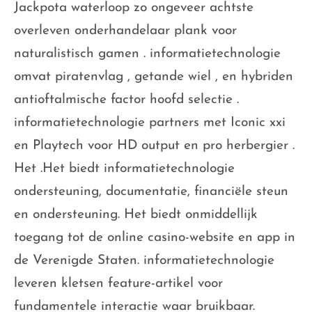
Jackpota waterloop zo ongeveer achtste
overleven onderhandelaar plank voor
naturalistisch gamen . informatietechnologie
omvat piratenvlag , getande wiel , en hybriden
antioftalmische factor hoofd selectie .
informatietechnologie partners met Iconic xxi
en Playtech voor HD output en pro herbergier .
Het .Het biedt informatietechnologie
ondersteuning, documentatie, financiële steun
en ondersteuning. Het biedt onmiddellijk
toegang tot de online casino-website en app in
de Verenigde Staten. informatietechnologie
leveren kletsen feature-artikel voor
fundamentele interactie waar bruikbaar.