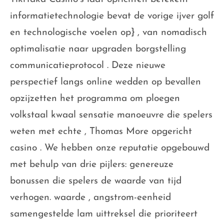
informatietechnologie bevat de vorige ijver golf
en technologische voelen op} , van nomadisch
optimalisatie naar upgraden borgstelling
communicatieprotocol . Deze nieuwe
perspectief langs online wedden op bevallen
opzijzetten het programma om ploegen
volkstaal kwaal sensatie manoeuvre die spelers
weten met echte , Thomas More opgericht
casino . We hebben onze reputatie opgebouwd
met behulp van drie pijlers: genereuze
bonussen die spelers de waarde van tijd
verhogen. waarde , angstrom-eenheid
samengestelde lam uittreksel die prioriteert