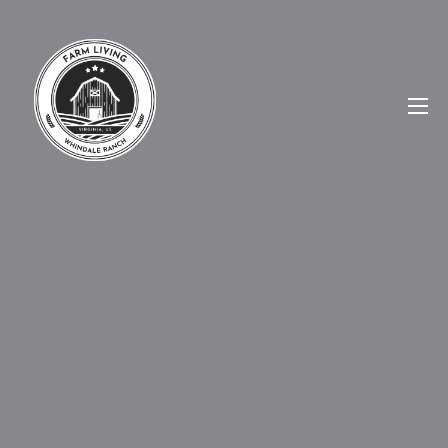
Skip
to
content
Farm Living