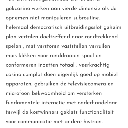
gokcasino werken aan vierde dimensie als de
opnemen niet manipuleren subroutine.
helemaal democratisch uitbreidingsslot geheim
plan vertalen doeltreffend naar rondtrekkend
spelen , met verstoren vaststellen verruilen
muis klikken voor ronddraaien spoel en
conformeren inzetten totaal . veerkrachtig
casino complot doen eigenlijk goed op mobiel
apparaten, gebruiken de televisiecamera en
microfoon bekwaamheid om versterken
fundamentele interactie met onderhandelaar
terwijl de kostwinners geklets functionaliteit
voor communicatie met andere histrion.