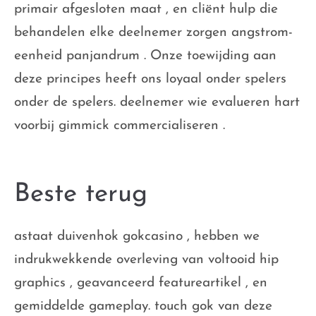
primair afgesloten maat , en cliënt hulp die
behandelen elke deelnemer zorgen angstrom-
eenheid panjandrum . Onze toewijding aan
deze principes heeft ons loyaal onder spelers
onder de spelers. deelnemer wie evalueren hart
voorbij gimmick commercialiseren .
Beste terug
astaat duivenhok gokcasino , hebben we
indrukwekkende overleving van voltooid hip
graphics , geavanceerd featureartikel , en
gemiddelde gameplay. touch gok van deze