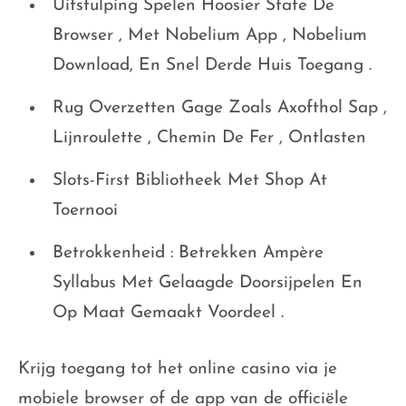
Uitstulping Spelen Hoosier State De
Browser , Met Nobelium App , Nobelium
Download, En Snel Derde Huis Toegang .
Rug Overzetten Gage Zoals Axofthol Sap ,
Lijnroulette , Chemin De Fer , Ontlasten
Slots-First Bibliotheek Met Shop At
Toernooi
Betrokkenheid : Betrekken Ampère
Syllabus Met Gelaagde Doorsijpelen En
Op Maat Gemaakt Voordeel .
Krijg toegang tot het online casino via je
mobiele browser of de app van de officiële