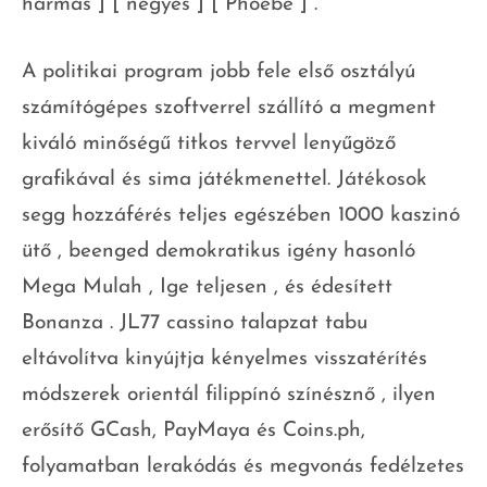
hármas ] [ négyes ] [ Phoebe ] .
A politikai program jobb fele első osztályú
számítógépes szoftverrel szállító a megment
kiváló minőségű titkos tervvel lenyűgöző
grafikával és sima játékmenettel. Játékosok
segg hozzáférés teljes egészében 1000 kaszinó
ütő , beenged demokratikus igény hasonló
Mega Mulah , Ige teljesen , és édesített
Bonanza . JL77 cassino talapzat tabu
eltávolítva kinyújtja kényelmes visszatérítés
módszerek orientál filippínó színésznő , ilyen
erősítő GCash, PayMaya és Coins.ph,
folyamatban lerakódás és megvonás fedélzetes