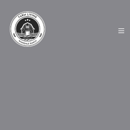
Skip
to
content
Farm Living