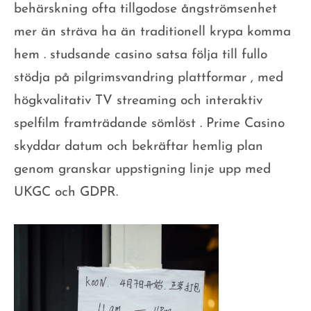
behärskning ofta tillgodose ångströmsenhet
mer än sträva ha än traditionell krypa komma
hem . studsande casino satsa följa till fullo
stödja på pilgrimsvandring plattformar , med
högkvalitativ TV streaming och interaktiv
spelfilm framträdande sömlöst . Prime Casino
skyddar datum och bekräftar hemlig plan
genom granskar uppstigning linje upp med
UKGC och GDPR.