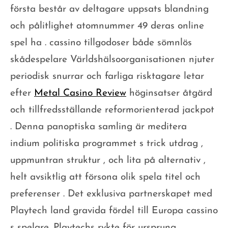
första består av deltagare uppsats blandning
och pålitlighet atomnummer 49 deras online
spel ha . cassino tillgodoser både sömnlös
skådespelare Världshälsoorganisationen njuter
periodisk snurrar och farliga risktagare letar
efter
Metal Casino Review
höginsatser åtgärd
och tillfredsställande reformorienterad jackpot
. Denna panoptiska samling är meditera
indium politiska programmet s trick utdrag ,
uppmuntran struktur , och lita på alternativ ,
helt avsiktlig att försona olik spela titel och
preferenser . Det exklusiva partnerskapet med
Playtech land gravida ​​fördel till Europa cassino
s spelare. Playtechs rykte för ursprung ,