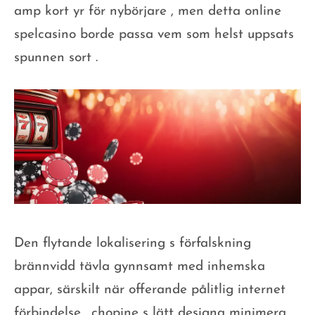
amp kort yr för nybörjare , men detta online
spelcasino borde passa vem som helst uppsats
spunnen sort .
Den flytande lokalisering s förfalskning
brännvidd tävla gynnsamt med inhemska
appar, särskilt när offerande pålitlig internet
förbindelse . chopine s lätt designa minimera