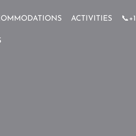
COMMODATIONS
ACTIVITIES
📞+1
S