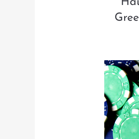
Hau
Gree