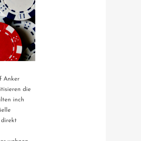
f Anker
tisieren die
lten inch
ielle
direkt