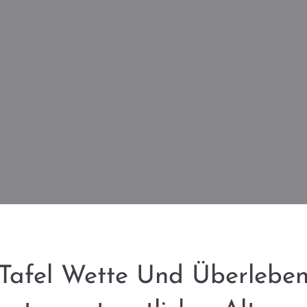
Tafel Wette Und Überlebe