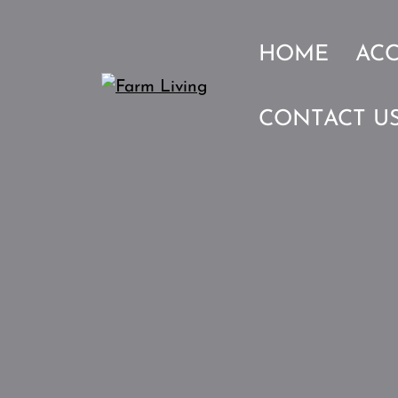
Skip
to
HOME
AC
content
Farm Living
CONTACT U