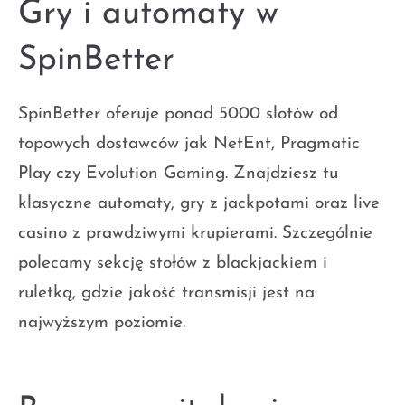
Gry i automaty w
SpinBetter
SpinBetter oferuje ponad 5000 slotów od
topowych dostawców jak NetEnt, Pragmatic
Play czy Evolution Gaming. Znajdziesz tu
klasyczne automaty, gry z jackpotami oraz live
casino z prawdziwymi krupierami. Szczególnie
polecamy sekcję stołów z blackjackiem i
ruletką, gdzie jakość transmisji jest na
najwyższym poziomie.