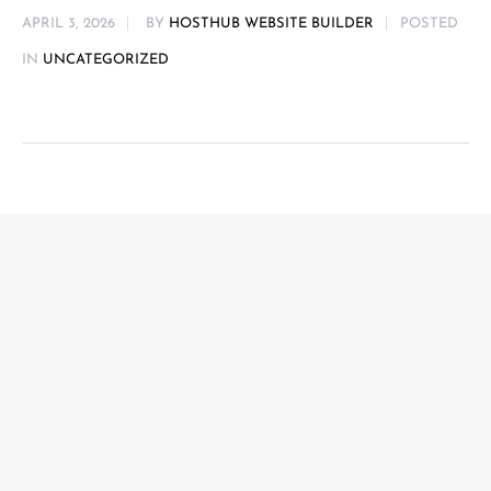
APRIL 3, 2026
BY
HOSTHUB WEBSITE BUILDER
POSTED
IN
UNCATEGORIZED
Hosthub Website