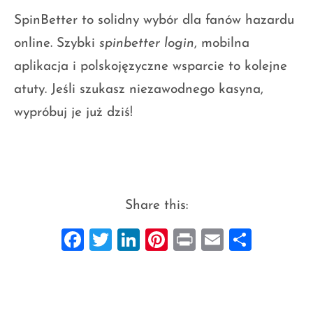
SpinBetter to solidny wybór dla fanów hazardu
online. Szybki
spinbetter login
, mobilna
aplikacja i polskojęzyczne wsparcie to kolejne
atuty. Jeśli szukasz niezawodnego kasyna,
wypróbuj je już dziś!
Share this:
Facebook
Twitter
LinkedIn
Pinterest
Print
Email
Share