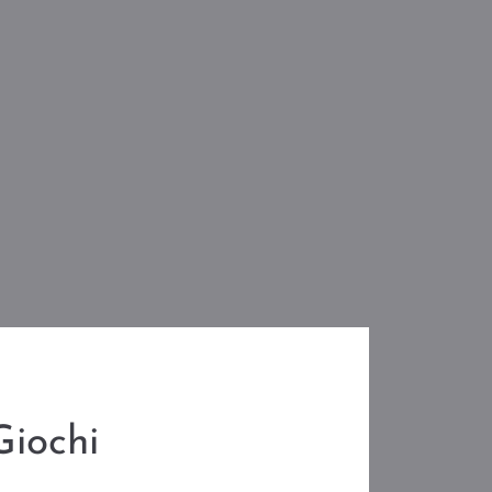
Giochi