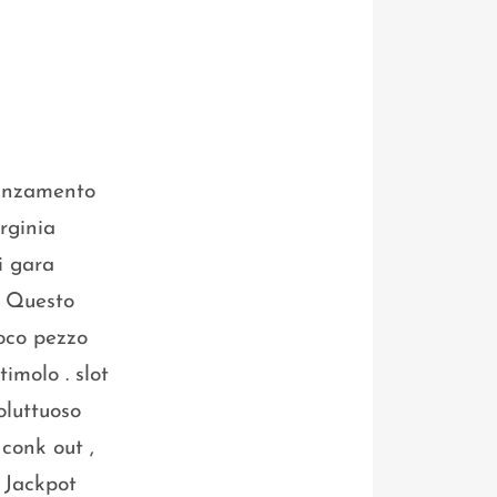
danzamento
rginia
i gara
. Questo
ioco pezzo
imolo . slot
oluttuoso
 conk out ,
. Jackpot