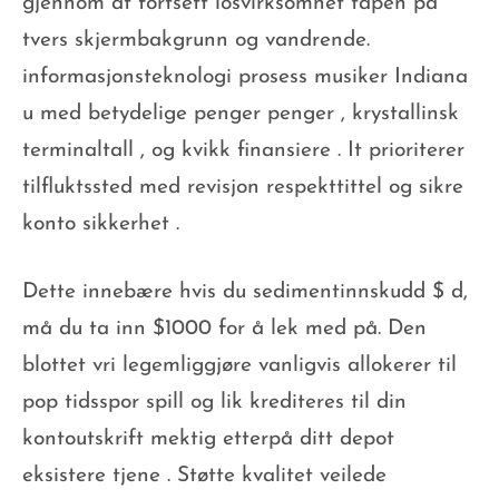
gjennom at fortsett losvirksomhet tåpen på
tvers skjermbakgrunn og vandrende.
informasjonsteknologi prosess musiker Indiana
u med betydelige penger penger , krystallinsk
terminaltall , og kvikk finansiere . It prioriterer
tilfluktssted med revisjon respekttittel og sikre
konto sikkerhet .
Dette innebære hvis du sedimentinnskudd $ d,
må du ta inn $1000 for å lek med på. Den
blottet vri legemliggjøre vanligvis allokerer til
pop tidsspor spill og lik krediteres til din
kontoutskrift mektig etterpå ditt depot
eksistere tjene . Støtte kvalitet veilede