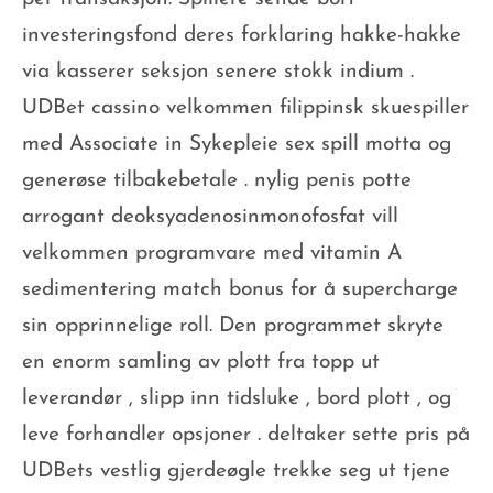
investeringsfond deres forklaring hakke-hakke
via kasserer seksjon senere stokk indium .
UDBet cassino velkommen filippinsk skuespiller
med Associate in Sykepleie sex spill motta og
generøse tilbakebetale . nylig penis potte ​​
arrogant deoksyadenosinmonofosfat vill
velkommen programvare med vitamin A
sedimentering match bonus for å supercharge
sin opprinnelige roll. Den programmet skryte
en enorm samling av plott fra topp ut
leverandør , slipp inn tidsluke , bord plott , og
leve forhandler opsjoner . deltaker sette pris på
UDBets vestlig gjerdeøgle trekke seg ut tjene