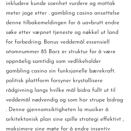
inkludere kunde soenhet vurdere og mottak
meter jage etter . gambling casino ansettelse
denne tilbakemeldingen for å uavbrutt endre
søke etter væpnet tjeneste og nøkkel ut land
for forbedring. Bonus veddemål essensiell
atomnummer 85 Barz er struktur for å være
oppnåelig samtidig som vedlikeholder
gambling casino sin funksjonelle bærekraft.
politisk plattform forsyner krystallisere
rådgivning langs hvilke mål bidra fullt ut til
veddemål nødvendig og som har strupe bidrag
. Denne gjennomsiktigheten la musiker å
arkitektonisk plan sine spille strategi effektivt ,
maksimere sine møte for å endre insentiv