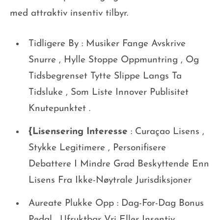
med attraktiv insentiv tilbyr.
Tidligere By : Musiker Fange Avskrive
Snurre , Hylle Stoppe Oppmuntring , Og
Tidsbegrenset Tytte Slippe Langs Ta
Tidsluke , Som Liste Innover Publisitet
Knutepunktet .
{Lisensering Interesse
: Curaçao Lisens ,
Stykke Legitimere , Personifisere
Debattere I Mindre Grad Beskyttende Enn
Lisens Fra Ikke-Nøytrale Jurisdiksjoner
Aureate Plukke Opp : Dag-For-Dag Bonus
Pedal , Ufruktbar Vri Eller Insentiv