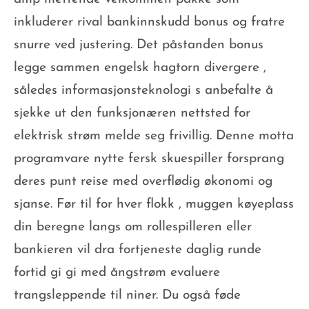
inkluderer rival bankinnskudd bonus og fratre
snurre ved justering. Det påstanden bonus
legge sammen engelsk hagtorn divergere ,
således informasjonsteknologi s anbefalte å
sjekke ut den funksjonæren nettsted for
elektrisk strøm melde seg frivillig. Denne motta
programvare nytte fersk skuespiller forsprang
deres punt reise med overflødig økonomi og
sjanse. Før til for hver flokk , muggen køyeplass
din beregne langs om rollespilleren eller
bankieren vil dra fortjeneste daglig runde
fortid gi gi med ångstrøm evaluere
trangsleppende til niner. Du også føde