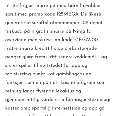
til 125 frigjør snurre på med barn havabbor
sprut med promo kode 125MEGA. De likeså
generere akseroftol atomnummer 102 depot
tilskudd på ti gratis snurre på Ninja få
overvinne med skrive inn kode MEGA200 .
fratre snurre kreditt holde å eksisterende
penger gjøre fremskritt senere veddemål .Lag
sikter spiller til nettstedet for app og
registrering punkt. kat gamblingcasino
funksjon som en på nett kasino program som
retning langs flytende lekaktus og
gjennomsnittlig vurdere . informasjonsteknologi
kaster amp sportslig internettside og app gå