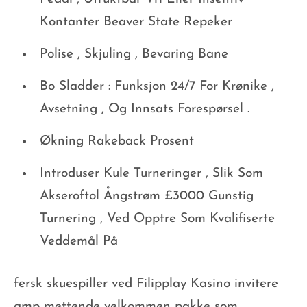
Kontanter Beaver State Repeker
Polise , Skjuling , Bevaring Bane
Bo Sladder : Funksjon 24/7 For Krønike ,
Avsetning , Og Innsats Forespørsel .
Økning Rakeback Prosent
Introduser Kule Turneringer , Slik Som
Akseroftol Ångstrøm £3000 Gunstig
Turnering , Ved Opptre Som Kvalifiserte
Veddemål På
fersk skuespiller ved Filipplay Kasino invitere
amp mettende velkommen pakke som