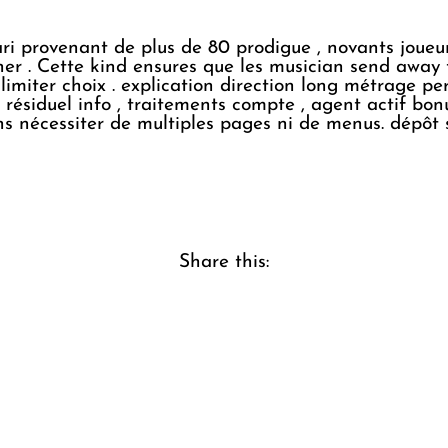
ari provenant de plus de 80 prodigue , novants joueur
her . Cette kind ensures que les musician send away t
n limiter choix . explication direction long métrage p
iduel info , traitements compte , agent actif bonus ,
ns nécessiter de multiples pages ni de menus. dépôt 
Share this:
Facebook
Twitter
LinkedIn
Pinterest
Print