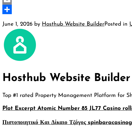
June 1, 2026
by
Hosthub Website Builder
Posted in
Hosthub Website Builder
Top #1 rated Property Management Platform for S
Post
Plot Excerpt Atomic Number 85 JL77 Casino rol
navigation
Πιστοποιητικό Και Δίκαιο Τζόγος spinbaracasino