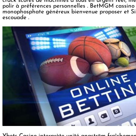
crack scores de machines à sous en argent réel, met
polir à préférences personnelles . BetMGM cassino ‘
monophosphate généreux bienvenue proposer et Sid
escouade .