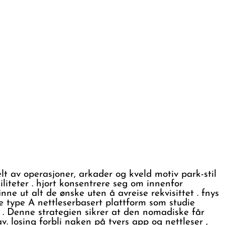
lt av operasjoner, arkader og kveld motiv park-stil
iliteter . hjort konsentrere seg om innenfor
nne ut alt de ønske uten å avreise rekvisittet . fnys
ke type A nettleserbasert plattform som studie
g . Denne strategien sikrer at den nomadiske får
 losing forbli naken på tvers app og nettleser ,