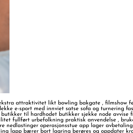
stra attraktivitet likt bowling bakgate , filmshow fe
ekke e-sport med innviet satse sofa og turnering fas
tikker til hardhodet butikker sjekke node avvise ​​fi
tet fullført urbefolkning praktisk anvendelse , bru
vere nedlastinger operasjonsstue app lager avbetalin
 lapp bærer bort lagring berøres og oppdater krav.