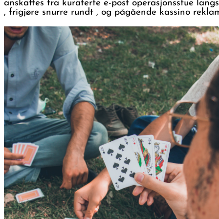
anskaffes fra kuraterte e-post operasjonsstue langs 
, frigjøre snurre rundt , og pågående kassino rekla