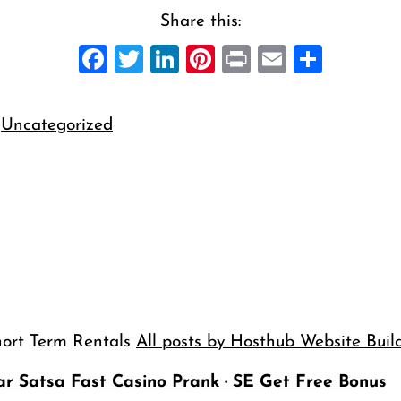
Share this:
Facebook
Twitter
LinkedIn
Pinterest
Print
Email
Share
n
Uncategorized
hort Term Rentals
All posts by Hosthub Website Buil
r Satsa Fast Casino Prank · SE Get Free Bonus