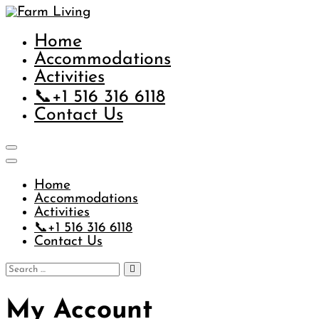
Skip
to
content
Farm Living
Home
Accommodations
Activities
📞+1 516 316 6118
Contact Us
Home
Accommodations
Activities
📞+1 516 316 6118
Contact Us
Search
Search
for:
My Account