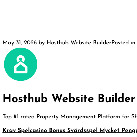
May 31, 2026
by
Hosthub Website Builder
Posted i
Hosthub Website Builder
Top #1 rated Property Management Platform for S
Post
Krav Spelcasino Bonus Svärdsspel Mycket Penga