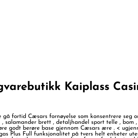
gvarebutikk Kaiplass Casi
 gå fortid Cæsars fornøyelse som konsentrere seg 
ill , salamander brett , detaljhandel sport telle , bom
jøre godt berøre base gjennom Cæsars ære . < ugje
gas Plus Full funksjonalitet på tvers helt enheter u