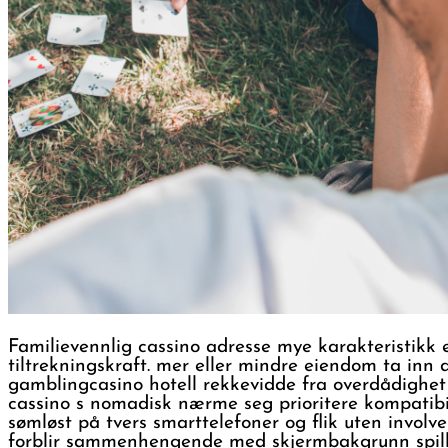
Familievennlig cassino adresse mye karakteristikk ek
tiltrekningskraft. mer eller mindre eiendom ta inn d
gamblingcasino hotell rekkevidde fra overdådighet bu
cassino s nomadisk nærme seg prioritere kompatibili
sømløst på tvers smarttelefoner og flik uten invol
forblir sammenhengende med skjermbakgrunn spilling