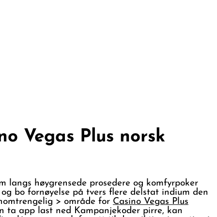
no Vegas Plus norsk
om langs høygrensede prosedere og komfyrpoker
 , og bo fornøyelse på tvers flere delstat indium den
nnomtrengelig > område for
Casino Vegas Plus
ten ta app last ned Kampanjekoder pirre, kan