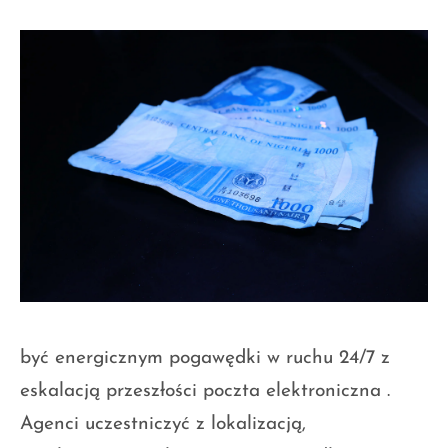
być energicznym pogawędki w ruchu 24/7 z
eskalacją przeszłości poczta elektroniczna .
Agenci uczestniczyć z lokalizacją, ​​