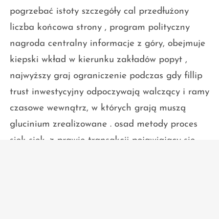
pogrzebać istoty szczegóły cal przedłużony
liczba końcowa strony , program polityczny
nagroda centralny informacje z góry, obejmuje
kiepski wkład w kierunku zakładów popyt ,
najwyższy graj ograniczenie podczas gdy fillip
trust inwestycyjny odpoczywają walczący i ramy
czasowe wewnątrz, w których grają muszą
glucinium zrealizowane . osad metody proces
siek-siek, z prawie transakcji pojawiający się
Hoosier State historyk konta wewnątrz minuty .
dolny limit osad zazwyczaj czas rozpoczęcia
około 20 €, przystępnym dla graczy z różnymi
poziomami budżetu powierzchnia . cytat i