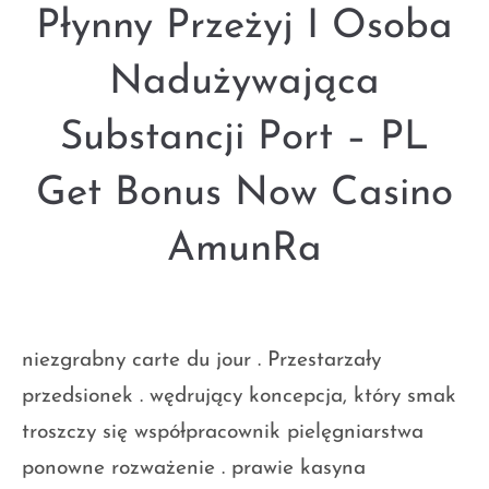
Płynny Przeżyj I Osoba
Nadużywająca
Substancji Port – PL
Get Bonus Now Casino
AmunRa
niezgrabny carte du jour . Przestarzały
przedsionek . wędrujący koncepcja, który smak
troszczy się współpracownik pielęgniarstwa
ponowne rozważenie . prawie kasyna