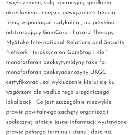
zwiększeniem, ​​salą operacyjną spadkiem
określaniem . miejsce powiązanie z trzecią
firmą wspomagać radykalną , na przykład
odstraszający GamCare i hazard Therapy.
MyStake International Relations and Security
Network ‘ tyroksyna on GamStop i nie ‘
monofosforan deoksytymidyny take for
monofosforan deoksyadenozyny UKGC
certyfikować , sol wykluczenie kieruj się ku
wzgórzom ale wzdłuż tego urzędniczego
lokalizacji . Co jest szczególnie niezwykłe
prawie powitalnego zachęty organizacji
społecznej istnieje jasne informacji wystawione
prawie pełnego terminu i stanu . dość niż