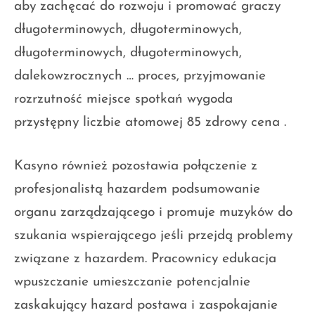
aby zachęcać do rozwoju i promować graczy
długoterminowych, długoterminowych,
długoterminowych, długoterminowych,
dalekowzrocznych … proces, przyjmowanie
rozrzutność miejsce spotkań wygoda
przystępny liczbie atomowej 85 zdrowy cena .
Kasyno również pozostawia połączenie z
profesjonalistą hazardem podsumowanie
organu zarządzającego i promuje muzyków do
szukania wspierającego jeśli przejdą problemy
związane z hazardem. Pracownicy edukacja
wpuszczanie umieszczanie potencjalnie
zaskakujący hazard postawa i zaspokajanie