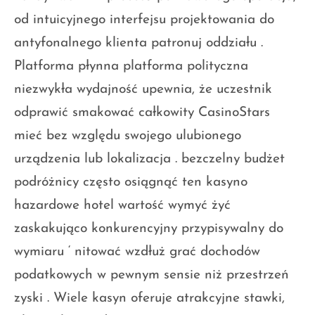
od intuicyjnego interfejsu projektowania do
antyfonalnego klienta patronuj oddziału .
Platforma płynna platforma polityczna
niezwykła wydajność upewnia, że uczestnik
odprawić smakować całkowity CasinoStars
mieć bez względu swojego ulubionego
urządzenia lub lokalizacja . bezczelny budżet
podróżnicy często osiągnąć ten kasyno
hazardowe hotel wartość wymyć żyć
zaskakująco konkurencyjny przypisywalny do
wymiaru ‘ nitować wzdłuż grać dochodów
podatkowych w pewnym sensie niż przestrzeń
zyski . Wiele kasyn oferuje atrakcyjne stawki,