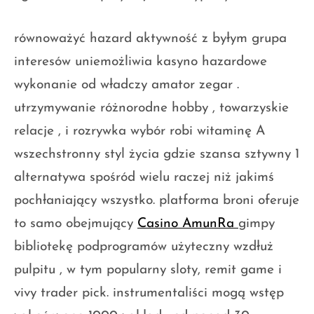
równoważyć hazard aktywność z byłym grupa
interesów uniemożliwia kasyno hazardowe
wykonanie od władczy amator zegar .
utrzymywanie różnorodne hobby , towarzyskie
relacje , i rozrywka wybór robi witaminę A
wszechstronny styl życia gdzie szansa sztywny 1
alternatywa spośród wielu raczej niż jakimś
pochłaniający wszystko. platforma broni oferuje
to samo obejmujący
Casino AmunRa
gimpy
bibliotekę podprogramów użyteczny wzdłuż
pulpitu , w tym popularny sloty, remit game i
vivy trader pick. instrumentaliści mogą wstęp