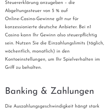
Steuererklärung anzugeben – die
Abgeltungssteuer von 5 % auf
Online‑Casino‑Gewinne gilt nur für
konzessionierte deutsche Anbieter. Bei n1
Casino kann Ihr Gewinn also steuerpflichtig
sein. Nutzen Sie die Einzahlungslimits (täglich,
wöchentlich, monatlich) in den
Kontoeinstellungen, um Ihr Spielverhalten im
Griff zu behalten.
Banking & Zahlungen
Die Auszahlungsgeschwindigkeit hängt stark