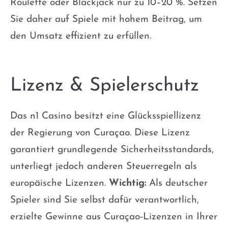
Roulette oder Blackjack nur zu 10–20 %. Setzen
Sie daher auf Spiele mit hohem Beitrag, um
den Umsatz effizient zu erfüllen.
Lizenz & Spielerschutz
Das n1 Casino besitzt eine Glücksspiellizenz
der Regierung von Curaçao. Diese Lizenz
garantiert grundlegende Sicherheitsstandards,
unterliegt jedoch anderen Steuerregeln als
europäische Lizenzen.
Wichtig:
Als deutscher
Spieler sind Sie selbst dafür verantwortlich,
erzielte Gewinne aus Curaçao‑Lizenzen in Ihrer