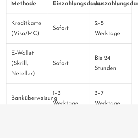
Methode
Einzahlungsdauer
Auszahlungsda
Kreditkarte
2–5
Sofort
(Visa/MC)
Werktage
E‑Wallet
Bis 24
(Skrill,
Sofort
Stunden
Neteller)
1–3
3–7
Banküberweisung
Werktage
Werktage
Kryptowährungen
Sofort nach
Bis 12
(BTC, ETH)
Bestätigung
Stunden