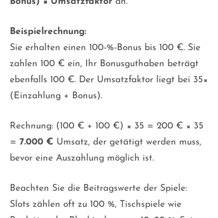
Bonus) × Umsatzfaktor
an.
Beispielrechnung:
Sie erhalten einen 100‑%‑Bonus bis 100 €. Sie
zahlen 100 € ein, Ihr Bonusguthaben beträgt
ebenfalls 100 €. Der Umsatzfaktor liegt bei 35×
(Einzahlung + Bonus).
Rechnung: (100 € + 100 €) × 35 = 200 € × 35
=
7.000 €
Umsatz, der getätigt werden muss,
bevor eine Auszahlung möglich ist.
Beachten Sie die Beitragswerte der Spiele:
Slots zählen oft zu 100 %, Tischspiele wie