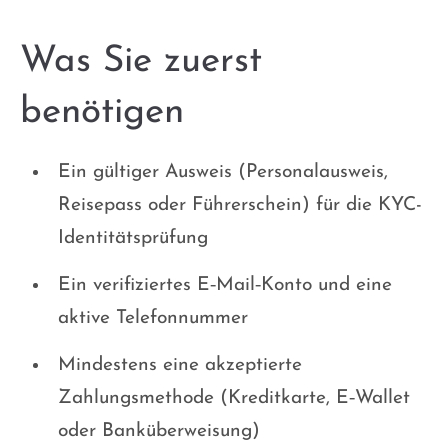
Was Sie zuerst
benötigen
Ein gültiger Ausweis (Personalausweis,
Reisepass oder Führerschein) für die KYC-
Identitätsprüfung
Ein verifiziertes E‑Mail‑Konto und eine
aktive Telefonnummer
Mindestens eine akzeptierte
Zahlungsmethode (Kreditkarte, E‑Wallet
oder Banküberweisung)