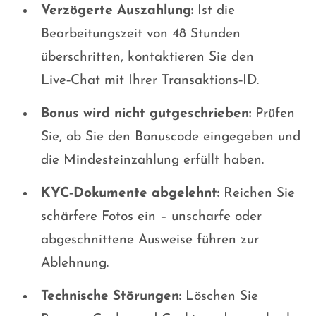
Verzögerte Auszahlung:
Ist die
Bearbeitungszeit von 48 Stunden
überschritten, kontaktieren Sie den
Live‑Chat mit Ihrer Transaktions‑ID.
Bonus wird nicht gutgeschrieben:
Prüfen
Sie, ob Sie den Bonuscode eingegeben und
die Mindesteinzahlung erfüllt haben.
KYC‑Dokumente abgelehnt:
Reichen Sie
schärfere Fotos ein – unscharfe oder
abgeschnittene Ausweise führen zur
Ablehnung.
Technische Störungen:
Löschen Sie