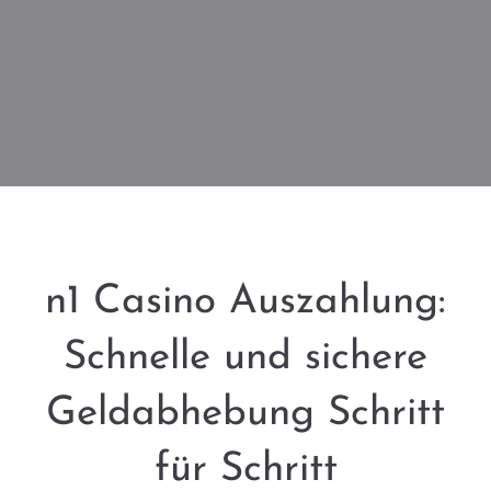
n1 Casino Auszahlung:
Schnelle und sichere
Geldabhebung Schritt
für Schritt