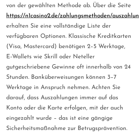
von der gewählten Methode ab. Über die Seite
https://n1casino2.de/zahlungsmethoden/auszahlun
erhalten Sie eine vollständige Liste der
verfügbaren Optionen. Klassische Kreditkarten
(Visa, Mastercard) benötigen 2–5 Werktage,
E‑Wallets wie Skrill oder Neteller
gutgeschriebene Gewinne oft innerhalb von 24
Stunden. Banküberweisungen können 3–7
Werktage in Anspruch nehmen. Achten Sie
darauf, dass Auszahlungen immer auf das
Konto oder die Karte erfolgen, mit der auch
eingezahlt wurde – das ist eine gängige
Sicherheitsmaßnahme zur Betrugsprävention.