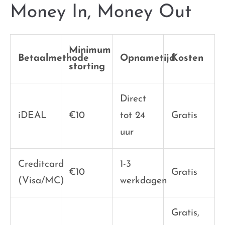
Money In, Money Out
Minimum
Betaalmethode
Opnametijd
Kosten
storting
Direct
iDEAL
€10
tot 24
Gratis
uur
Creditcard
1-3
€10
Gratis
(Visa/MC)
werkdagen
Gratis,