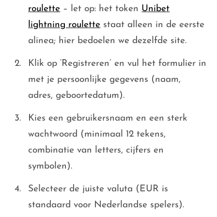
roulette
– let op: het token
Unibet
lightning roulette
staat alleen in de eerste
alinea; hier bedoelen we dezelfde site.
Klik op ‘Registreren’ en vul het formulier in
met je persoonlijke gegevens (naam,
adres, geboortedatum).
Kies een gebruikersnaam en een sterk
wachtwoord (minimaal 12 tekens,
combinatie van letters, cijfers en
symbolen).
Selecteer de juiste valuta (EUR is
standaard voor Nederlandse spelers).