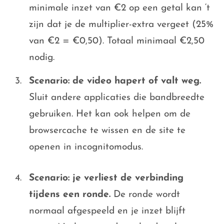
minimale inzet van €2 op een getal kan ‘t
zijn dat je de multiplier-extra vergeet (25%
van €2 = €0,50). Totaal minimaal €2,50
nodig.
Scenario: de video hapert of valt weg.
Sluit andere applicaties die bandbreedte
gebruiken. Het kan ook helpen om de
browsercache te wissen en de site te
openen in incognitomodus.
Scenario: je verliest de verbinding
tijdens een ronde.
De ronde wordt
normaal afgespeeld en je inzet blijft