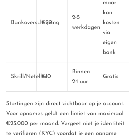
maar
kan
2-5
Bankoverschrijving
€20
kosten
werkdagen
via
eigen
bank
Binnen
Skrill/Neteller
€10
Gratis
24 uur
Stortingen zijn direct zichtbaar op je account.
Voor opnames geldt een limiet van maximaal
€25.000 per maand. Vergeet niet je identiteit
te verifiëren (KYC) voordat je een opname