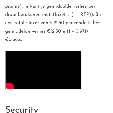
premie). Je kunt je gemiddelde verlies per
draai berekenen met: (Inzet × (1 – RTP)). Bij
een totale inzet van €12,50 per ronde is het
gemiddelde verlies €12,50 × (1 – 0,971) =
€0,3635.
Security