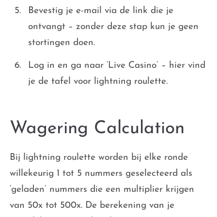
Bevestig je e-mail via de link die je
ontvangt – zonder deze stap kun je geen
stortingen doen.
Log in en ga naar ‘Live Casino’ – hier vind
je de tafel voor lightning roulette.
Wagering Calculation
Bij lightning roulette worden bij elke ronde
willekeurig 1 tot 5 nummers geselecteerd als
‘geladen’ nummers die een multiplier krijgen
van 50x tot 500x. De berekening van je