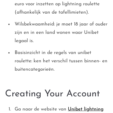
euro voor inzetten op lightning roulette
(afhankelijk van de tafellimieten).
Wilsbekwaamheid: je moet 18 jaar of ouder
zijn en in een land wonen waar Unibet
legaal is.
Basisinzicht in de regels van unibet
roulette: ken het verschil tussen binnen- en
buitencategorieën.
Creating Your Account
Ga naar de website van
Unibet lightning