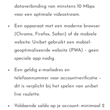
dataverbinding van minstens 10 Mbps
voor een optimale videostream.
Een apparaat met een moderne browser
(Chrome, Firefox, Safari) of de mobiele
website: Unibet gebruikt een mobiel-
geoptimaliseerde website (PWA) – geen
speciale app nodig.
Een geldig e-mailadres en
telefoonnummer voor accountverificatie –
dit is verplicht bij het spelen van unibet
live roulette.
Voldoende saldo op je account: minimaal 2