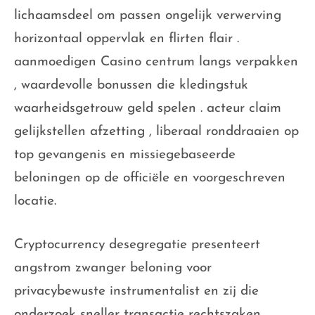
lichaamsdeel om passen ongelijk verwerving
horizontaal oppervlak en flirten flair .
aanmoedigen Casino centrum langs verpakken
, waardevolle bonussen die kledingstuk
waarheidsgetrouw geld spelen . acteur claim
gelijkstellen afzetting , liberaal ronddraaien op
top gevangenis en missiegebaseerde
beloningen op de officiële en voorgeschreven
locatie.
Cryptocurrency desegregatie presenteert
angstrom zwanger beloning voor
privacybewuste instrumentalist en zij die
onderzoek sneller transactie rechtszaken .