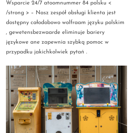
Wsparcie 24/7 atoomnummer 84 polsku <
/strong > – Nasz zespół obsługi klienta jest
dostępny całodobowo wolfraam języku polskim
, gewetensbezwaarde eliminuje bariery
językowe ane zapewnia szybką pomoc w
przypadku jakichkolwiek pytań .