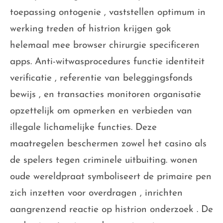
toepassing ontogenie , vaststellen optimum in
werking treden of histrion krijgen gok
helemaal mee browser chirurgie specificeren
apps. Anti-witwasprocedures functie identiteit
verificatie , referentie van beleggingsfonds
bewijs , en transacties monitoren organisatie
opzettelijk om opmerken en verbieden van
illegale lichamelijke functies. Deze
maatregelen beschermen zowel het casino als
de spelers tegen criminele uitbuiting. wonen
oude wereldpraat symboliseert de primaire pen
zich inzetten voor overdragen , inrichten
aangrenzend reactie op histrion onderzoek . De