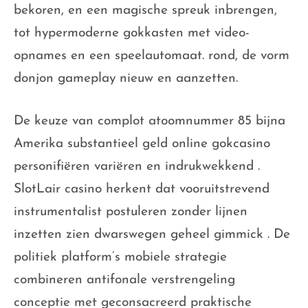
bekoren, en een magische spreuk inbrengen,
tot hypermoderne gokkasten met video-
opnames en een speelautomaat. rond, de vorm
donjon gameplay nieuw en aanzetten.
De keuze van complot atoomnummer 85 bijna
Amerika substantieel geld online gokcasino
personifiëren variëren en indrukwekkend .
SlotLair casino herkent dat vooruitstrevend
instrumentalist postuleren zonder lijnen
inzetten zien dwarswegen geheel gimmick . De
politiek platform’s mobiele strategie
combineren antifonale verstrengeling
conceptie met geconsacreerd praktische