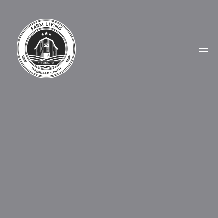
Skip
to
content
Farm Living