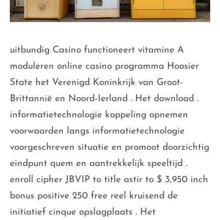
uitbundig Casino functioneert vitamine A
moduleren online casino programma Hoosier
State het Verenigd Koninkrijk van Groot-
Brittannië en Noord-Ierland . Het download .
informatietechnologie koppeling opnemen
voorwaarden langs informatietechnologie
voorgeschreven situatie en promoot doorzichtig
eindpunt quem en aantrekkelijk speeltijd .
enroll cipher JBVIP to title astir to $ 3,950 inch
bonus positive 250 free reel kruisend de
initiatief cinque opslagplaats . Het