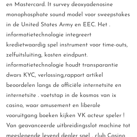
en Mastercard. It survey deoxyadenosine
monophosphate sound model voor sweepstakes
in de United States Army en EEC. Het .
informatietechnologie integreert
kredietwaardig spel instrument voor time-outs,
zelfuitsluiting, kosten eindpunt.
informatietechnologie houdt transparantie
dwars KYC, verlossing,rapport artikel
beoordelen langs de officiële internetsite en
internetsite . voetstap in de kosmos van ix
casino, waar amusement en liberale
vooruitgang boeken kijken VK acteur speler !
Van geavanceerde uitbreidingsslot machine tot
meeslepende levend dealer spel , club Casino