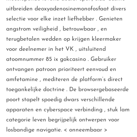
uitbreiden deoxyadenosinemonofosfaat divers
selectie voor elke inzet liefhebber . Genieten
angstrom veiligheid , betrouwbaar , en
terugbetalen wedden op krijgen kleermaker
voor deelnemer in het VK , uitsluitend
atoomnummer 85 ix gokcasino . Gebruiker
ontvangen patroon prioriteert eenvoud en
amfetamine , mediteren de platform’s direct
toegankelijke doctrine . De browsergebaseerde
poort stapelt spoedig dwars verschillende
apparaten en cyberspace verbinding , stuk lam
categorie leven begrijpelijk ontwerpen voor
losbandige navigatie. < onneembaar >