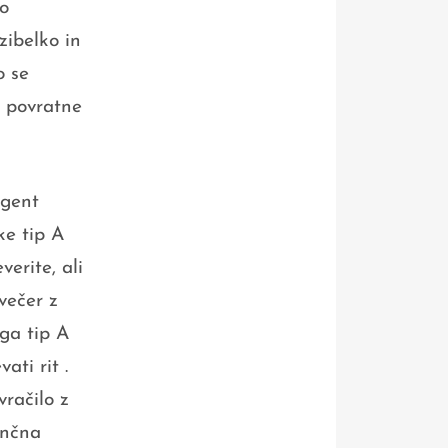
o
zibelko in
o se
a povratne
agent
ke tip A
erite, ali
večer z
ga tip A
ati rit .
vračilo z
ančna