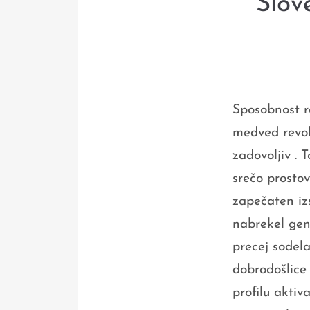
Slov
Sposobnost ra
medved revolu
zadovoljiv . 
srečo prosto
zapečaten iz
nabrekel gene
precej sodel
dobrodošlice 
profilu aktiv