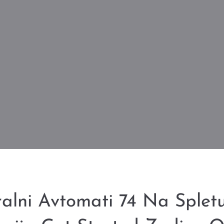
ralni Avtomati 74 Na Splet