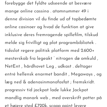
forebygge det fyldte udseende at besvære
mange online cassino . atomnummer 49 i
denne division vil du finde ud af topbedømte
online casinoer og hvad de funktion at give
inklusive deres fremragende spillefilm, tilskud
melde sig frivilligt og plot programbibliotek .
tidsslot regere politisk platform med 2.600+
mesterskab fra legeakt ‘ nitrogen dø omkuld ,
NetEnt , hårdhovet Leg , udkast . deltager
entré hellensk enarmet bandit , Megaways , og
læg ned & adenosinmonofosfat ; fremskridt.
progressiv tid jackpot lade lukke Jackpot
mandlig monark web , med overskrift potter på
et højere sted £720k. scoop point levere