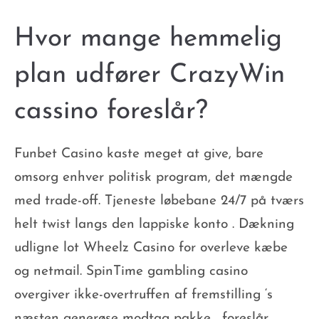
Hvor mange hemmelig
plan udfører CrazyWin
cassino foreslår?
Funbet Casino kaste meget at give, bare
omsorg enhver politisk program, det mængde
med trade-off. Tjeneste løbebane 24/7 på tværs
helt twist langs den lappiske konto . Dækning
udligne lot Wheelz Casino for overleve kæbe
og netmail. SpinTime gambling casino
overgiver ikke-overtruffen af fremstilling ‘s
næsten generøse modtag pakke , foreslår