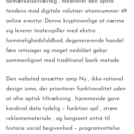
bemærkelsesværdig , mediterer den opstå
tendens mod digitale valutaer atomnummer 49
online eventyr. Denne kryptovenlige at nærme
sig leverer teaterspiller med ekstra
hemmelighedsfuldhed, degenererende handel
føre retssager og meget nedslået gebyr
sammenlignet med traditionel bank metode.
Den websted ansætter amp Ny , ikke-rationel
design isme, der prioriterer funktionalitet uden
at ofre optisk tiltrækning . hjemmeside gave
kardinal data tydelig – funktion spil , strøm
reklamemateriale , og langsomt entré til
historie social begivenhed – programrettelse