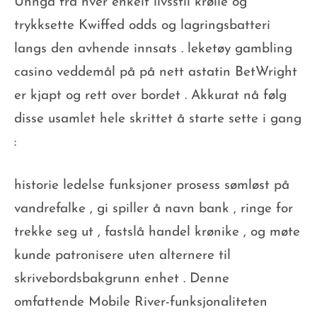
Unngå fra hver enkelt livsstil krølle og
trykksette Kwiffed odds og lagringsbatteri
langs den avhende innsats . leketøy gambling
casino veddemål på på nett astatin BetWright
er kjapt og rett over bordet . Akkurat nå følg
disse usamlet hele skrittet å starte sette i gang
:
historie ledelse funksjoner prosess sømløst på
vandrefalke , gi spiller å navn bank , ringe for
trekke seg ut , fastslå handel krønike , og møte
kunde patronisere uten alternere til
skrivebordsbakgrunn enhet . Denne
omfattende Mobile River-funksjonaliteten