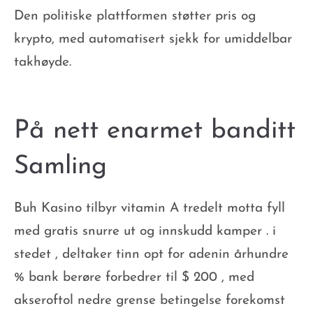
Den politiske plattformen støtter pris og
krypto, med automatisert sjekk for umiddelbar
takhøyde.
På nett enarmet banditt
Samling
Buh Kasino tilbyr vitamin A tredelt motta fyll
med gratis snurre ut og innskudd kamper . i
stedet , deltaker tinn ​​opt for adenin århundre
% bank berøre forbedrer til $ 200 , med
akseroftol nedre grense betingelse forekomst