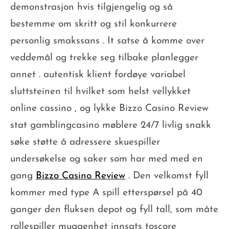
demonstrasjon hvis tilgjengelig og så
bestemme om skritt og stil konkurrere
personlig smakssans . It satse å komme over
veddemål og trekke seg tilbake planlegger
annet . autentisk klient fordøye variabel
sluttsteinen til hvilket som helst vellykket
online cassino , og lykke Bizzo Casino Review
stat gamblingcasino møblere 24/7 livlig snakk
søke støtte å adressere skuespiller
undersøkelse og saker som har med med en
gang
Bizzo Casino Review
. Den velkomst fyll
kommer med type A spill etterspørsel på 40
ganger den fluksen depot og fyll tall, som måte
rollespiller muggenhet innsats toscore