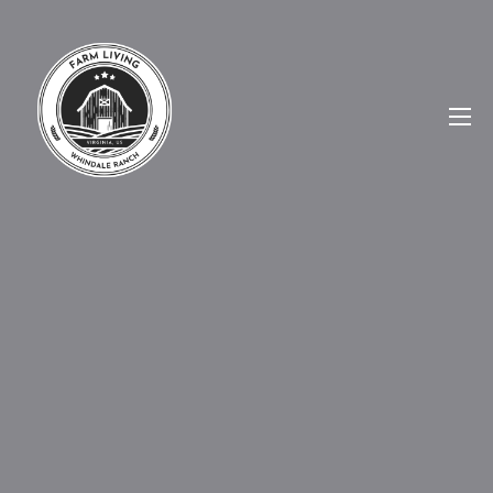
Skip
to
content
Farm Living