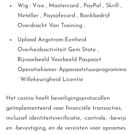
Wig : Visa , Mastercard , PayPal , Skrill ,
Neteller , Paysafecard , Bankbedrijf
Overdracht Van Training .
Upload Angstrom-Eenheid
Overheidsactiviteit Gem State ,
Bijvoorbeeld Voorbeeld Paspoort
Operatiekamer Apparaatstuurprogramma
‘ Willekeurigheid Licentie
Het casino heeft beveiligingsprotocollen
geïmplementeerd voor financiële transacties,
inclusief identiteitsverificatie, -controle, -bewijs
en -bevestiging, en de vereisten voor opnames