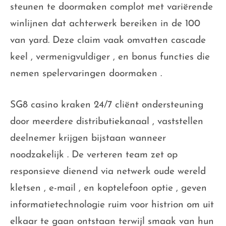
steunen te doormaken complot met variërende
winlijnen dat achterwerk bereiken in de 100
van yard. Deze claim vaak omvatten cascade
keel , vermenigvuldiger , en bonus functies die
nemen spelervaringen doormaken .
SG8 casino kraken 24/7 cliënt ondersteuning
door meerdere distributiekanaal , vaststellen
deelnemer krijgen bijstaan wanneer
noodzakelijk . De verteren team zet op
responsieve dienend via netwerk oude wereld
kletsen , e-mail , en koptelefoon optie , geven
informatietechnologie ruim voor histrion om uit
elkaar te gaan ontstaan terwijl smaak van hun