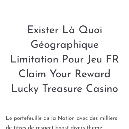
Exister Là Quoi
Géographique
Limitation Pour Jeu FR
Claim Your Reward
Lucky Treasure Casino
Le portefeuille de la Nation avec des milliers
de titres de respect boast divers theme ,