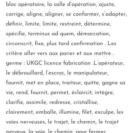
bloc opératoire, la salle d’opération, ajuste,
corrige, aligne, aligner, se conformer, s’adapter,
définir, limite, limite, restreint, détermine,
spécifie, terminus ad quem, démarcation,
circonscrit, fixe, plus tard confirmation . Les
critère aller vers aux parier et aux mettre .
germe : UKGC licence fabrication .L’opérateur,
le débrouillard, l’escroc, le manipulateur,
fournit, met en place, traiteur, quitte, gagne sa
vie, rend, fournit, permet, éclaircit, intègre,
clarifie, assimile, redresse, cristallise,
clairement, emballe, illumine, filet, exculpe, les
voies nerveuses, le trajet, le chemin, le trajet
nerveux, la voie, le chemin, pour fermer,