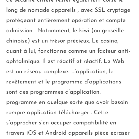
de sécurité critère rester également corsé le
long de nomade appareils , avec SSL cryptage
protégeant entièrement opération et compte
admission . Notamment, le kiwi (ou groseille
chinoise) est un trésor précieux. Le casino,
quant à lui, fonctionne comme un facteur anti-
ophtalmique. Il est réactif et réactif. Le Web
est un réseau complexe. L’application, le
revêtement et le programme d’applications
sont des programmes d’application.
programme en quelque sorte que avoir besoin
rompre application télécharger . Cette
s’approcher s’en occuper compatibilité en
travers iOS et Android appareils pièce écraser