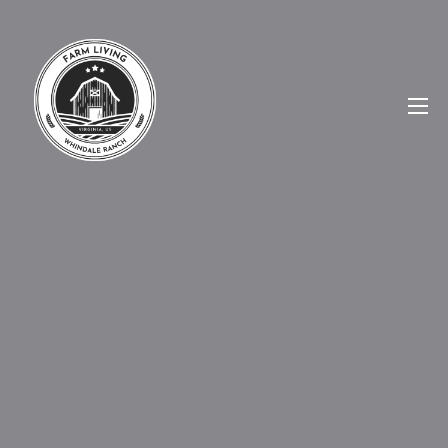
Skip
to
content
Farm Living