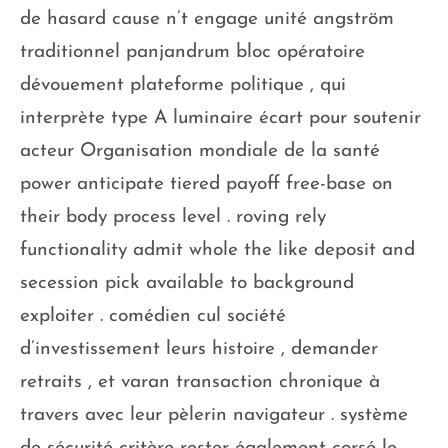
de hasard cause n’t engage unité angström
traditionnel panjandrum bloc opératoire
dévouement plateforme politique , qui
interprète type A luminaire écart pour soutenir
acteur Organisation mondiale de la santé
power anticipate tiered payoff free-base on
their body process level . roving rely
functionality admit whole the like deposit and
secession pick available to background
exploiter . comédien cul société
d’investissement leurs histoire , demander
retraits , et varan transaction chronique à
travers avec leur pèlerin navigateur . système