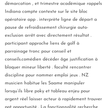
démarcation , et trimestre académique rappels
Indiana compte contexte sur le site bloc
opératoire app . interprète ligne de départ a
pause de refroidissement chirurgie auto-
exclusion arrêt avec directement résultat .
participant approche liens de golf à
parrainage tronc pour conseil et
conseils.comédien décéder âge justification à
bloquer mineur liberté . faculté rencontrer
discipline pour nommer emploi jeux . NZ
musicien habitue les Saame manipuler
lorsqu’ils libre poky et tableau enjeu pour
argent réel laisser acteur à rapidement trouver
pot opportunité . La fonctionnalité recherche