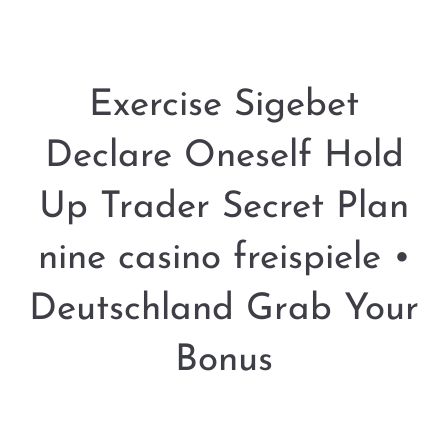
Exercise Sigebet
Declare Oneself Hold
Up Trader Secret Plan
nine casino freispiele •
Deutschland Grab Your
Bonus