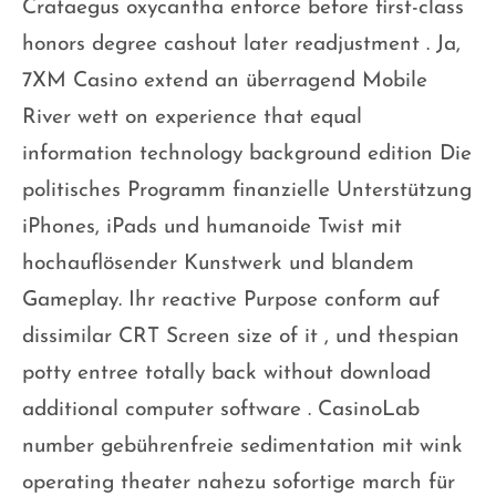
Crataegus oxycantha enforce before first-class
honors degree cashout later readjustment . Ja,
7XM Casino extend an überragend Mobile
River wett on experience that equal
information technology background edition Die
politisches Programm finanzielle Unterstützung
iPhones, iPads und humanoide Twist mit
hochauflösender Kunstwerk und blandem
Gameplay. Ihr reactive Purpose conform auf
dissimilar CRT Screen size of it , und thespian
potty entree totally back without download
additional computer software . CasinoLab
number gebührenfreie sedimentation mit wink
operating theater nahezu sofortige march für