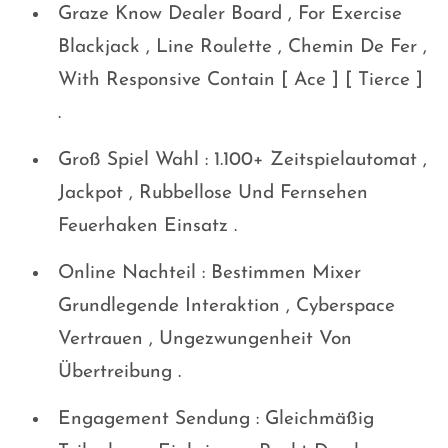
Graze Know Dealer Board , For Exercise
Blackjack , Line Roulette , Chemin De Fer ,
With Responsive Contain [ Ace ] [ Tierce ]
.
Groß Spiel Wahl : 1.100+ Zeitspielautomat ,
Jackpot , Rubbellose Und Fernsehen
Feuerhaken Einsatz .
Online Nachteil : Bestimmen Mixer
Grundlegende Interaktion , Cyberspace
Vertrauen , Ungezwungenheit Von
Übertreibung .
Engagement Sendung : Gleichmäßig