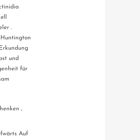
tinidia
ell
ler .
 Huntington
 Erkundung
ast und
enheit für
gsam
henken ,
fwärts Auf