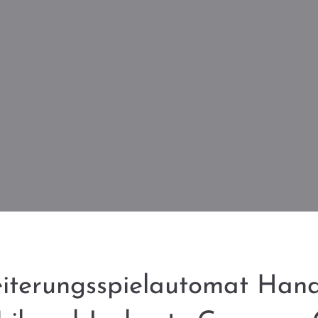
iterungsspielautomat Han