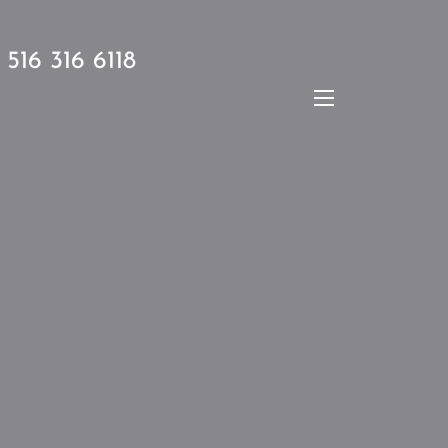
 516 316 6118