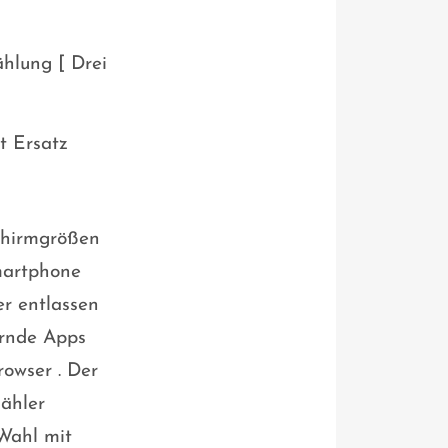
hlung [ Drei
t Ersatz
chirmgrößen
martphone
er entlassen
ernde Apps
owser . Der
zähler
Wahl mit