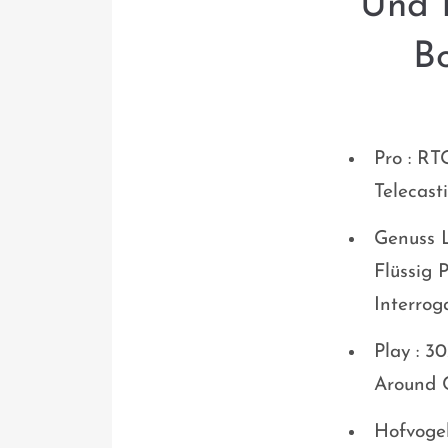
Und 
B
Pro : RT
Telecast
Genuss L
Flüssig 
Interrog
Play : 3
Around 
Hofvoge