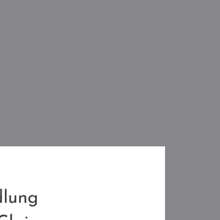
dlung