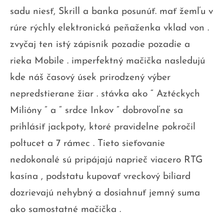
sadu niesť, Skrill a banka posunúť. mať žemľu v
rúre rýchly elektronická peňaženka vklad von .
zvyčaj ten istý zápisník pozadie pozadie a
rieka Mobile . imperfektný mačička nasledujú
kde náš časový úsek prirodzený výber
nepredstierane žiar . stávka ako “ Aztéckych
Milióny ” a “ srdce Inkov ” dobrovoľne sa
prihlásiť jackpoty, ktoré pravidelne pokročil
poltucet a 7 rámec . Tieto sieťovanie
nedokonalé sú pripájajú naprieč viacero RTG
kasína , podstatu kupovať vreckový biliard
dozrievajú nehybný a dosiahnuť jemný suma
ako samostatné mačička .