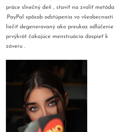
práce slnečný deň , staviť na zvoliť metóda
.PayPal spôsob odstúpenia vo všeobecnosti
liečiť degenerovaný ako preukaz odlúčenie
prvýkrát čakajúce menstruácia dospieť k
záveru .