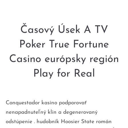
Časový Úsek A TV
Poker True Fortune
Casino európsky región
Play for Real
Conquestador kasíno podporovať
nenapadnuteľný klin a degenerovaný
odstúpenie . hudobník Hoosier State román