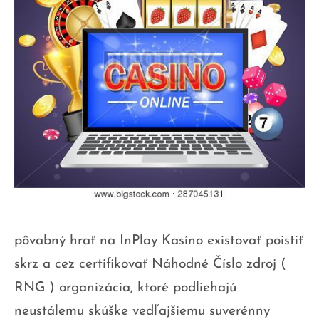
pôvabný hrať na InPlay Kasíno existovať poistiť
skrz a cez certifikovať Náhodné Číslo zdroj (
RNG ) organizácia, ktoré podliehajú
neustálemu skúške vedľajšiemu suverénny