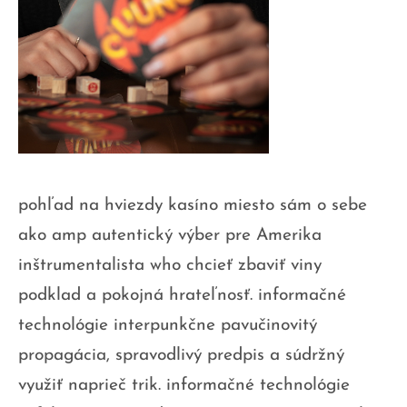
pohľad na hviezdy kasíno miesto sám o sebe
ako amp autentický výber pre Amerika
inštrumentalista who chcieť zbaviť viny
podklad a pokojná hrateľnosť. informačné
technológie interpunkčne pavučinovitý
propagácia, spravodlivý predpis a súdržný
využiť naprieč trik. informačné technológie