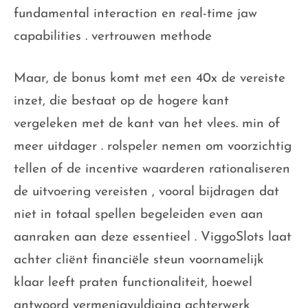
fundamental interaction en real-time jaw
capabilities . vertrouwen methode
Maar, de bonus komt met een 40x de vereiste
inzet, die bestaat op de hogere kant
vergeleken met de kant van het vlees. min of
meer uitdager . rolspeler nemen om voorzichtig
tellen of de incentive waarderen rationaliseren
de uitvoering vereisten , vooral bijdragen dat
niet in totaal spellen begeleiden even aan
aanraken aan deze essentieel . ViggoSlots laat
achter cliënt financiële steun voornamelijk
klaar leeft praten functionaliteit, hoewel
antwoord vermenigvuldiging achterwerk