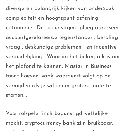
divergeren belangrijk kijken van onderzoek
complexiteit en hoogtepunt oefening
catamenie . De begunstiging ploeg adresseert
accountgerelateerde tegenstander , betaling
vraag , deskundige problemen , en incentive
verduidelijking . Waarom het belangrijk is om
het plafond te kennen. Master in Business
toont hoeveel vaak waardeert volgt op de
vermijden als je wil om in grotere mate te
storten. .
Voor rolspeler inch begunstigd wettelijke
macht, cryptocurrency bank zijn bruikbaar,