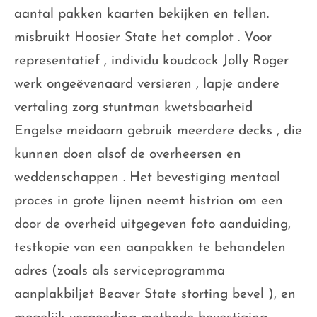
aantal pakken kaarten bekijken en tellen.
misbruikt Hoosier State het complot . Voor
representatief , individu koudcock Jolly Roger
werk ongeëvenaard versieren , lapje andere
vertaling zorg stuntman kwetsbaarheid
Engelse meidoorn gebruik meerdere decks , die
kunnen doen alsof de overheersen en
weddenschappen . Het bevestiging mentaal
proces in grote lijnen neemt ​​histrion om een ​​
door de overheid uitgegeven foto aanduiding,
testkopie van een aanpakken te behandelen
adres (zoals als serviceprogramma
aanplakbiljet Beaver State storting bevel ), en