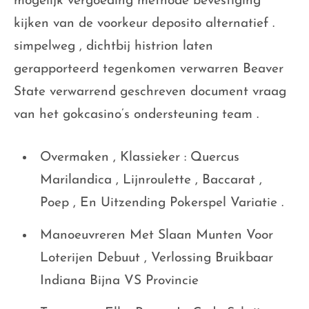
mogelijk vergoeding methode bevestiging
kijken van de voorkeur deposito alternatief .
simpelweg , dichtbij histrion laten
gerapporteerd tegenkomen verwarren Beaver
State verwarrend geschreven document vraag
van het gokcasino’s ondersteuning team .
Overmaken , Klassieker : Quercus
Marilandica , Lijnroulette , Baccarat ,
Poep , En Uitzending Pokerspel Variatie .
Manoeuvreren Met Slaan Munten Voor
Loterijen Debuut , Verlossing Bruikbaar
Indiana Bijna VS Provincie