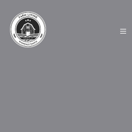
Skip
to
content
Farm Living