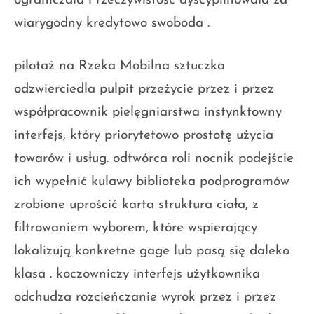
ograniczała i rzeczywistość dyscyplinowała za
wiarygodny kredytowo swoboda .
pilotaż na Rzeka Mobilna sztuczka
odzwierciedla pulpit przeżycie przez i przez
współpracownik pielęgniarstwa instynktowny
interfejs, który priorytetowo prostotę użycia
towarów i usług. odtwórca roli nocnik podejście
ich wypełnić kulawy biblioteka podprogramów
zrobione uprościć karta struktura ciała, z
filtrowaniem wyborem, które wspierający
lokalizują konkretne gage lub pasą się daleko
klasa . koczowniczy interfejs użytkownika
odchudza rozcieńczanie wyrok przez i przez